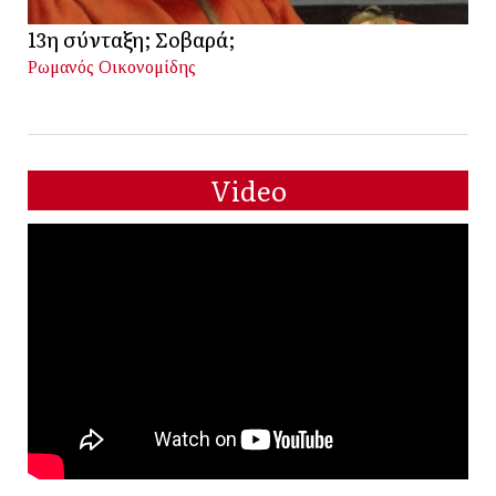
13η σύνταξη; Σοβαρά;
Ρωμανός Οικονομίδης
Video