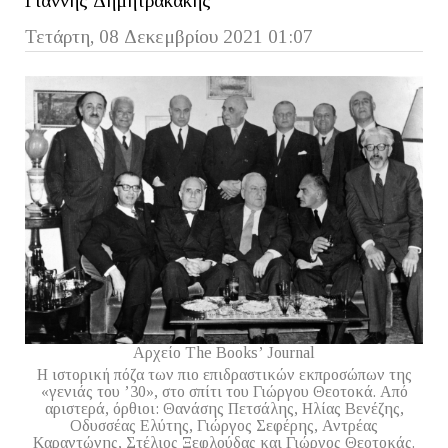
Γιάννης Δημητρακάκης
Τετάρτη, 08 Δεκεμβρίου 2021 01:07
Αρχείο The Books’ Journal
H ιστορική πόζα των πιο επιδραστικών εκπροσώπων της
«γενιάς του ’30», στο σπίτι του Γιώργου Θεοτοκά. Από
αριστερά, όρθιοι: Θανάσης Πετσάλης, Hλίας Bενέζης,
Oδυσσέας Eλύτης, Γιώργος Σεφέρης, Αντρέας
Kαραντώνης, Στέλιος Ξεφλούδας και Γιώργος Θεοτοκάς.