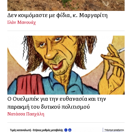
Δεν κοιμόμαστε με φίδια, κ. Μαργαρίτη
Ιλάν Μανουάχ
Ο Ουελμπέκ για την ευθανασία και την
παρακμή του δυτικού πολιτισμού
Νατάσσα Πασχάλη