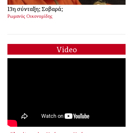
13η σύνταξη; Σοβαρά;
Ρωμανός Οικονομίδης
Video