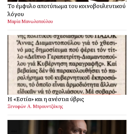
Το έμφυλο αποτύπωμα του κοινοβουλευτικού
λόγου
Μαρία Μανωλοπούλου
Η «Εστία» και η ανέστια ύβρις
Ξενοφών Α. Μπρουντζάκης