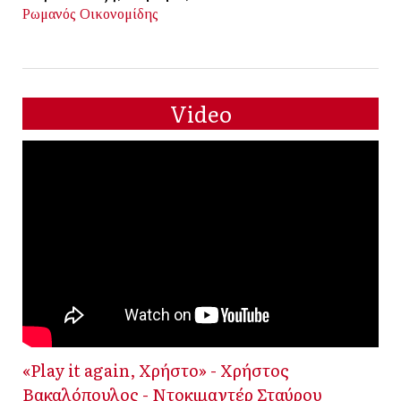
Ρωμανός Οικονομίδης
Video
«Play it again, Χρήστο» - Χρήστος
Βακαλόπουλος - Ντοκιμαντέρ Σταύρου