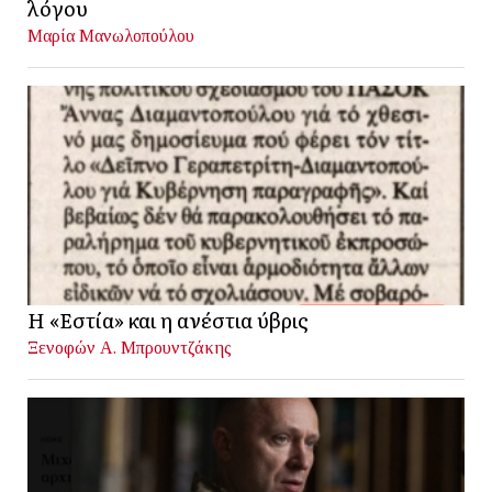
λόγου
Μαρία Μανωλοπούλου
Η «Εστία» και η ανέστια ύβρις
Ξενοφών Α. Μπρουντζάκης