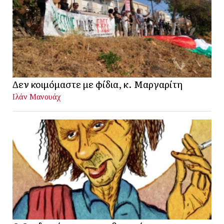
Δεν κοιμόμαστε με φίδια, κ. Μαργαρίτη
Ιλάν Μανουάχ