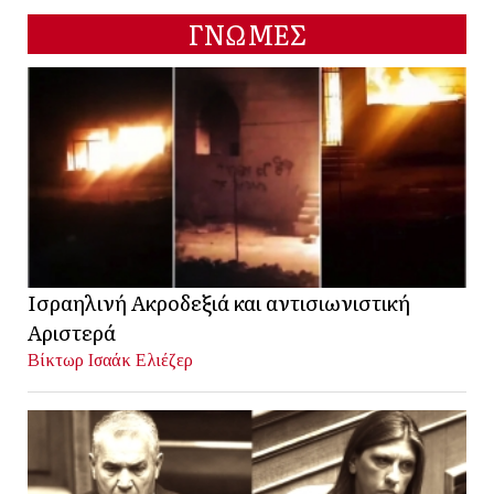
ΓΝΩΜΕΣ
Ισραηλινή Ακροδεξιά και αντισιωνιστική
Αριστερά
Βίκτωρ Ισαάκ Ελιέζερ