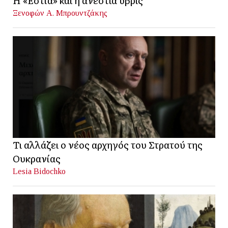
Η «Εστία» και η ανέστια ύβρις
Ξενοφών Α. Μπρουντζάκης
Τι αλλάζει ο νέος αρχηγός του Στρατού της
Ουκρανίας
Lesia Bidochko