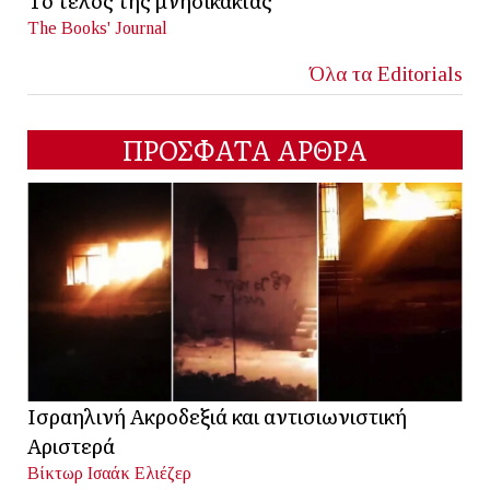
Το τέλος της μνησικακίας
The Books' Journal
Όλα τα Editorials
ΠΡΟΣΦΑΤΑ ΑΡΘΡΑ
Ισραηλινή Ακροδεξιά και αντισιωνιστική
Αριστερά
Βίκτωρ Ισαάκ Ελιέζερ