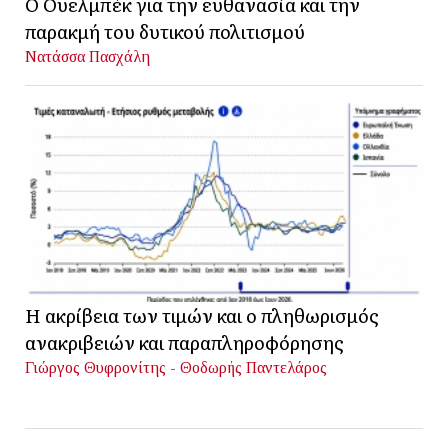
Ο Ουελμπέκ για την ευθανασία και την
παρακμή του δυτικού πολιτισμού
Νατάσσα Πασχάλη
Η ακρίβεια των τιμών και ο πληθωρισμός
ανακριβειών και παραπληροφόρησης
Γιώργος Θυφρονίτης - Θοδωρής Παντελάρος