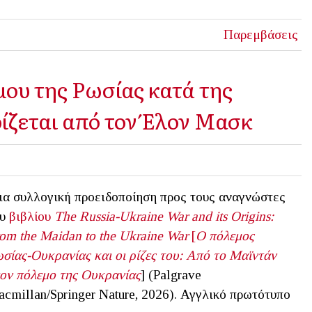
Παρεμβάσεις
ου της Ρωσίας κατά της
ίζεται από τον Έλον Μασκ
α συλλογική προειδοποίηση προς τους αναγνώστες
ου
βιβλίου
The
Russia
-
Ukraine
War
and
its
Origins
:
rom
the
Maidan
to
the
Ukraine
War
[
Ο πόλεμος
σίας-Ουκρανίας και οι ρίζες του: Από το Μαϊντάν
ον πόλεμο της Ουκρανίας
] (Palgrave
cmillan/Springer Nature, 2026). Αγγλικό πρωτότυπο