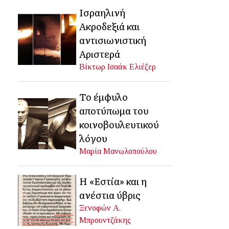
Ισραηλινή
Ακροδεξιά και
αντισιωνιστική
Αριστερά
Βίκτωρ Ισαάκ Ελιέζερ
Το έμφυλο
αποτύπωμα του
κοινοβουλευτικού
λόγου
Μαρία Μανωλοπούλου
Η «Εστία» και η
ανέστια ύβρις
Ξενοφών Α.
Μπρουντζάκης