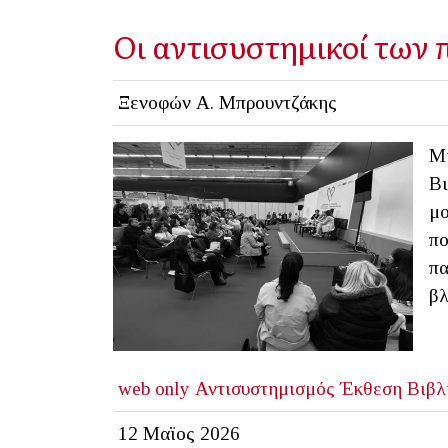
Οι αντισυστημικοί των
Ξενοφών Α. Μπρουντζάκης
Μι
Βι
μο
πο
πα
βλ
web only
Αντισυστημισμός
Έκθεση Βιβλ
12 Μαϊος 2026