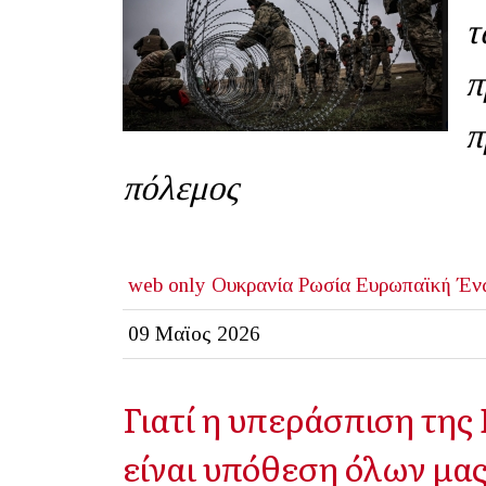
τ
π
π
πόλεμος
web only
Ουκρανία
Ρωσία
Ευρωπαϊκή Έν
09 Μαϊος 2026
Γιατί η υπεράσπιση της
είναι υπόθεση όλων μα