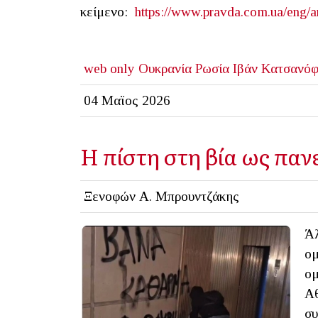
κείμενο:
https://www.pravda.com.ua/eng/a
web only
Ουκρανία
Ρωσία
Ιβάν Κατσανόφ
04 Μαϊος 2026
Η πίστη στη βία ως πα
Ξενοφών Α. Μπρουντζάκης
Άλ
ομ
ομ
Αθ
συ