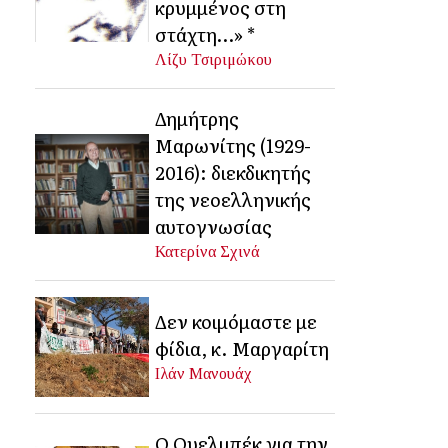
κρυμμένος στη
στάχτη…» *
Λίζυ Τσιριμώκου
Δημήτρης
Μαρωνίτης (1929-
2016): διεκδικητής
της νεοελληνικής
αυτογνωσίας
Κατερίνα Σχινά
Δεν κοιμόμαστε με
φίδια, κ. Μαργαρίτη
Ιλάν Μανουάχ
Ο Ουελμπέκ για την