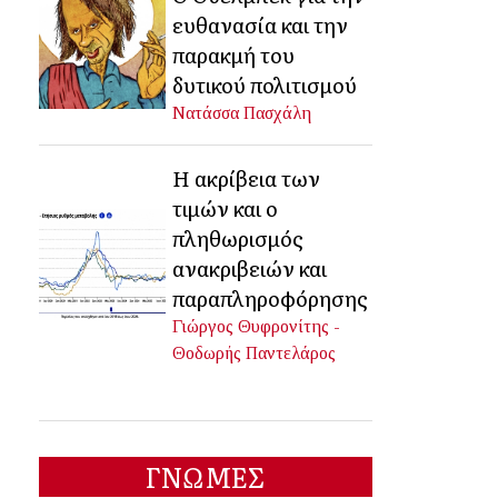
ευθανασία και την
παρακμή του
δυτικού πολιτισμού
Νατάσσα Πασχάλη
Η ακρίβεια των
τιμών και ο
πληθωρισμός
ανακριβειών και
παραπληροφόρησης
Γιώργος Θυφρονίτης -
Θοδωρής Παντελάρος
ΓΝΩΜΕΣ