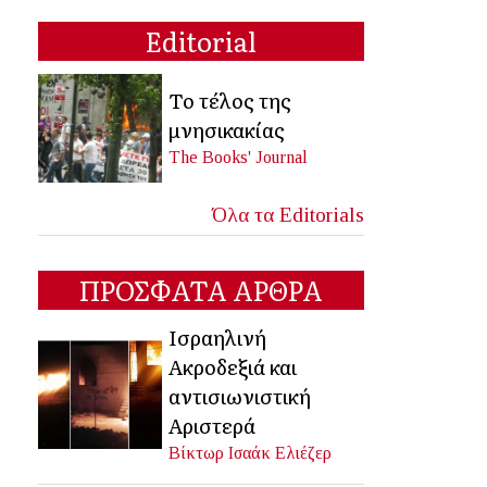
Editorial
Το τέλος της
μνησικακίας
The Books' Journal
Όλα τα Editorials
ΠΡΟΣΦΑΤΑ ΑΡΘΡΑ
Ισραηλινή
Ακροδεξιά και
αντισιωνιστική
Αριστερά
Βίκτωρ Ισαάκ Ελιέζερ