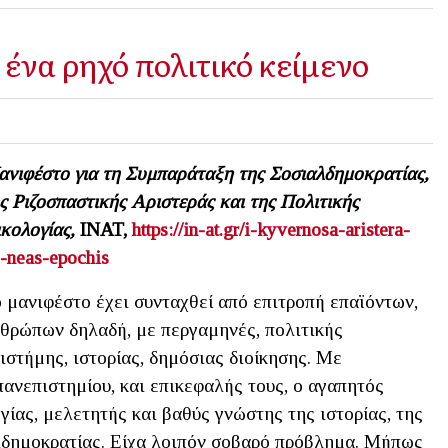
 ένα ρηχό πολιτικό κείμενο
νιφέστο για τη Συμπαράταξη της Σοσιαλδημοκρατίας,
ς Ριζοσπαστικής Αριστεράς και της Πολιτικής
κολογίας,
INAT
,
https://in-at.gr/i-kyvernosa-aristera-
s-neas-epochis
 μανιφέστο έχει συνταχθεί από επιτροπή επαϊόντων,
θρώπων δηλαδή, με περγαμηνές, πολιτικής
ιστήμης, ιστορίας, δημόσιας διοίκησης. Με
πανεπιστημίου, και επικεφαλής τους, ο αγαπητός
ίας, μελετητής και βαθύς γνώστης της ιστορίας, της
λδημοκρατίας. Είχα λοιπόν σοβαρό πρόβλημα. Μήπως