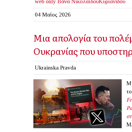
web only
Βάνα ΝικολαΐδουΚυριανίδου
04 Μαϊος 2026
Μια απολογία του πολέμ
Ουκρανίας που υποστηρ
Ukrainska Pravda
Μι
τ
F
Ρω
στ
Ma