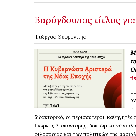
Βαρύγδουπος τίτλος για
Γιώργος Θυφρονίτης
Μα
τη
Οι
ti
Το
αν
επ
διδακτορικά, οι περισσότεροι, καθηγητές 
Γιώργος Σιακαντάρης, δόκτωρ κοινωνιολογ
φιλοσοφίας και των πολιτικών της σοσια