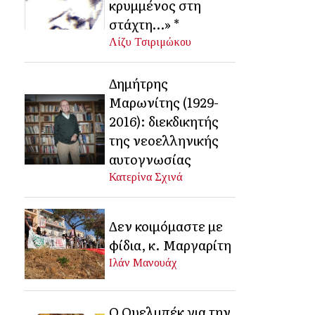
κρυμμένος στη
στάχτη…» *
Λίζυ Τσιριμώκου
Δημήτρης
Μαρωνίτης (1929-
2016): διεκδικητής
της νεοελληνικής
αυτογνωσίας
Κατερίνα Σχινά
Δεν κοιμόμαστε με
φίδια, κ. Μαργαρίτη
Ιλάν Μανουάχ
Ο Ουελμπέκ για την