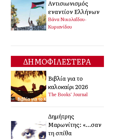
Αντισιωνισμός
εναντίον Ελλήνων
Βάνα Νικολαΐδου-
Κυριανίδου
ΔΗΜΟΦΙΛΕΣΤΕΡΑ
Βιβλία για το
καλοκαίρι 2026
The Books' Journal
Δημήτρης
Μαρωνίτης: «…σαν
τη σπίθα