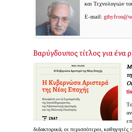
και Τεχνολογιών το
E-mail:
gthyfron@uo
Βαρύγδουπος τίτλος για ένα ρ
Μα
τη
Οι
ti
Το
αν
επ
διδακτορικά, οι περισσότεροι, καθηγητές 