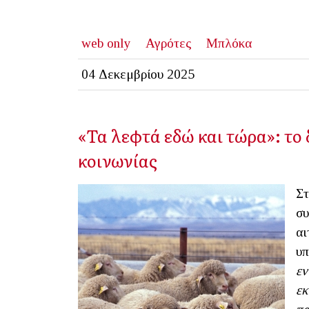
web only
Αγρότες
Μπλόκα
04 Δεκεμβρίου 2025
«Τα λεφτά εδώ και τώρα»: το
κοινωνίας
Στ
συ
αι
υπ
εν
ε