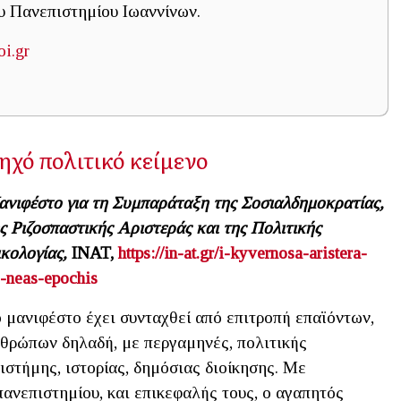
υ Πανεπιστημίου Ιωαννίνων.
i.gr
ηχό πολιτικό κείμενο
νιφέστο για τη Συμπαράταξη της Σοσιαλδημοκρατίας,
ς Ριζοσπαστικής Αριστεράς και της Πολιτικής
κολογίας,
INAT
,
https://in-at.gr/i-kyvernosa-aristera-
s-neas-epochis
 μανιφέστο έχει συνταχθεί από επιτροπή επαϊόντων,
θρώπων δηλαδή, με περγαμηνές, πολιτικής
ιστήμης, ιστορίας, δημόσιας διοίκησης. Με
πανεπιστημίου, και επικεφαλής τους, ο αγαπητός