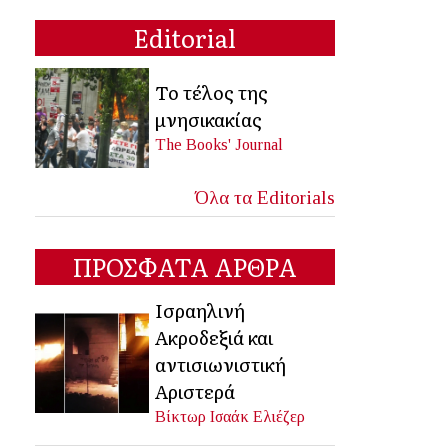
Editorial
Το τέλος της
μνησικακίας
The Books' Journal
Όλα τα Editorials
ΠΡΟΣΦΑΤΑ ΑΡΘΡΑ
Ισραηλινή
Ακροδεξιά και
αντισιωνιστική
Αριστερά
Βίκτωρ Ισαάκ Ελιέζερ