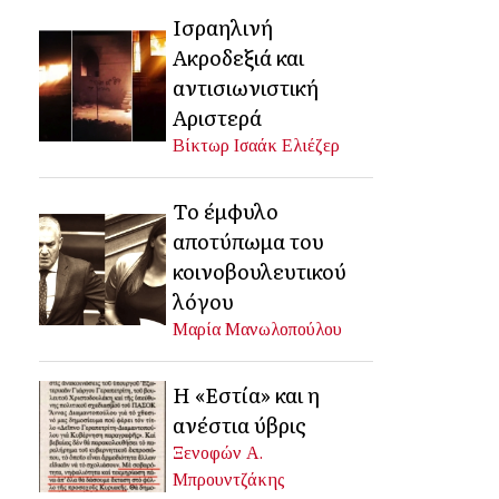
Ισραηλινή
Ακροδεξιά και
αντισιωνιστική
Αριστερά
Βίκτωρ Ισαάκ Ελιέζερ
Το έμφυλο
αποτύπωμα του
κοινοβουλευτικού
λόγου
Μαρία Μανωλοπούλου
Η «Εστία» και η
ανέστια ύβρις
Ξενοφών Α.
Μπρουντζάκης