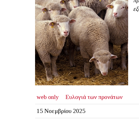
πρ
εξ
web only
Ευλογιά των προνάτων
15 Νοεμβρίου 2025