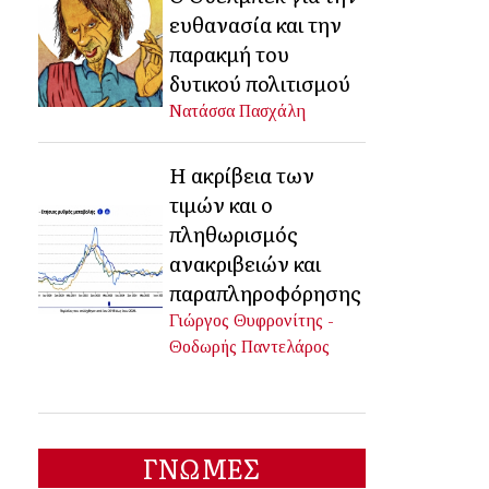
ευθανασία και την
παρακμή του
δυτικού πολιτισμού
Νατάσσα Πασχάλη
Η ακρίβεια των
τιμών και ο
πληθωρισμός
ανακριβειών και
παραπληροφόρησης
Γιώργος Θυφρονίτης -
Θοδωρής Παντελάρος
ΓΝΩΜΕΣ