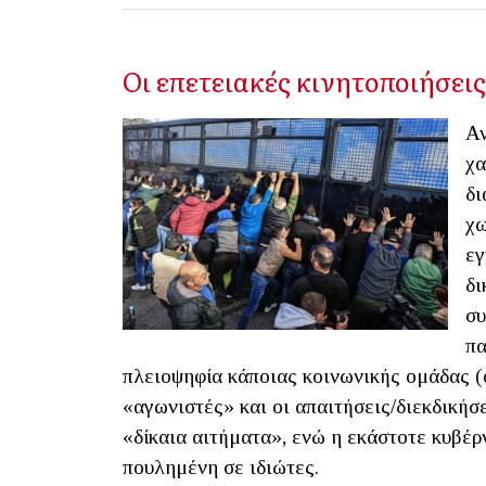
Οι επετειακές κινητοποιήσει
Αν
χα
δι
χω
εγ
δι
συ
πα
πλειοψηφία κάποιας κοινωνικής ομάδας (φ
«αγωνιστές» και οι απαιτήσεις/διεκδικήσε
«δίκαια αιτήματα», ενώ η εκάστοτε κυβέρ
πουλημένη σε ιδιώτες.