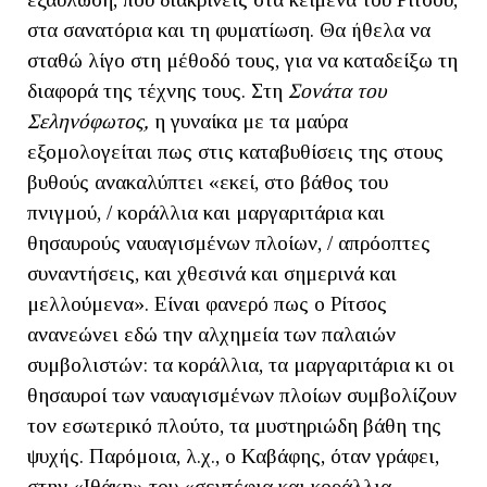
στα σανατόρια και τη φυματίωση. Θα ήθελα να
σταθώ λίγο στη μέθοδό τους, για να καταδείξω τη
διαφορά της τέχνης τους. Στη
Σονάτα του
Σεληνόφωτος,
η γυναίκα με τα μαύρα
εξομολογείται πως στις καταβυθίσεις της στους
βυθούς ανακαλύπτει «εκεί, στο βάθος του
πνιγμού, / κοράλλια και μαργαριτάρια και
θησαυρούς ναυαγισμένων πλοίων, / απρόοπτες
συναντήσεις, και χθεσινά και σημερινά και
μελλούμενα». Είναι φανερό πως ο Ρίτσος
ανανεώνει εδώ την αλχημεία των παλαιών
συμβολιστών: τα κοράλλια, τα μαργαριτάρια κι οι
θησαυροί των ναυαγισμένων πλοίων συμβολίζουν
τον εσωτερικό πλούτο, τα μυστηριώδη βάθη της
ψυχής. Παρόμοια, λ.χ., ο Καβάφης, όταν γράφει,
στην «Ιθάκη» του «σεντέφια και κοράλλια,