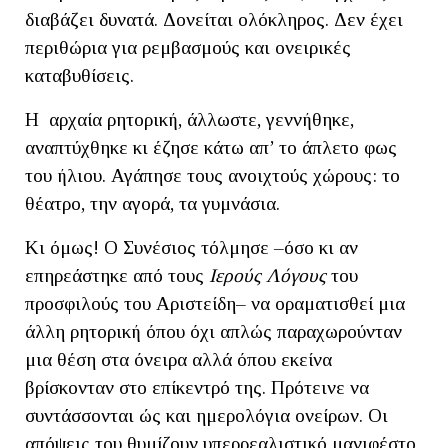
διαβάζει δυνατά. Δονείται ολόκληρος. Δεν έχει
περιθώρια για ρεμβασμούς και ονειρικές
καταβυθίσεις.
Η αρχαία ρητορική, άλλωστε, γεννήθηκε,
αναπτύχθηκε κι έζησε κάτω απ’ το άπλετο φως
του ήλιου. Αγάπησε τους ανοιχτούς χώρους: το
θέατρο, την αγορά, τα γυμνάσια.
Κι όμως! Ο Συνέσιος τόλμησε –όσο κι αν
επηρεάστηκε από τους
Ιερούς Λόγους
του
προσφιλούς του Αριστείδη– να οραματισθεί μια
άλλη ρητορική όπου όχι απλώς παραχωρούνταν
μια θέση στα όνειρα αλλά όπου εκείνα
βρίσκονταν στο επίκεντρό της. Πρότεινε να
συντάσσονται ώς και ημερολόγια ονείρων. Οι
απόψεις του θυμίζουν υπερρεαλιστικό μανιφέστο