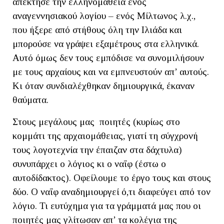
απέκτησε την ελληνομάθεια ενός
αναγεννησιακού λογίου – ενός Μίλτωνος λ.χ.,
που ήξερε από στήθους όλη την Ιλιάδα και
μπορούσε να γράψει εξαμέτρους στα ελληνικά.
Αυτό όμως δεν τους εμπόδισε να συνομιλήσουν
με τους αρχαίους και να εμπνευστούν απ’ αυτούς.
Κι όταν συνδιαλέχθηκαν δημιουργικά, έκαναν
θαύματα.
Στους μεγάλους μας ποιητές (κυρίως στο
κομμάτι της αρχαιομάθειας, γιατί τη σύγχρονή
τους λογοτεχνία την έπαιζαν στα δάχτυλα)
συνυπάρχει ο λόγιος κι ο ναΐφ (έστω ο
αυτοδίδακτος). Οφείλουμε το έργο τους και στους
δύο. Ο ναΐφ αναδημιουργεί ό,τι διαφεύγει από τον
λόγιο. Τι ευτύχημα για τα γράμματά μας που οι
ποιητές μας γλίτωσαν απ’ τα κολέγια της