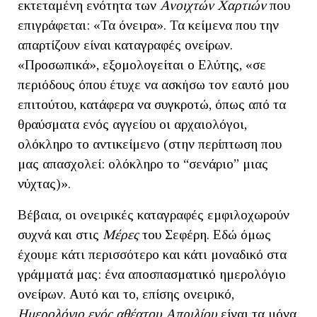
εκτεταμένη ενότητα των
Ανοιχτών Χαρτιών
που
επιγράφεται: «Τα όνειρα». Τα κείμενα που την
απαρτίζουν είναι καταγραφές ονείρων.
«Προσωπικά», εξομολογείται ο Ελύτης, «σε
περιόδους όπου έτυχε να ασκήσω τον εαυτό μου
επιτούτου, κατάφερα να συγκροτώ, όπως από τα
θραύσματα ενός αγγείου οι αρχαιολόγοι,
ολόκληρο το αντικείμενο (στην περίπτωση που
μας απασχολεί: ολόκληρο το “σενάριο” μιας
νύχτας)».
Βέβαια, οι ονειρικές καταγραφές εμφιλοχωρούν
συχνά και στις
Μέρες
του Σεφέρη. Εδώ όμως
έχουμε κάτι περισσότερο και κάτι μοναδικό στα
γράμματά μας: ένα αποσπασματικό ημερολόγιο
ονείρων. Αυτό και το, επίσης ονειρικό,
Ημερολόγιο ενός αθέατου Απριλίου
είναι τα μόνα