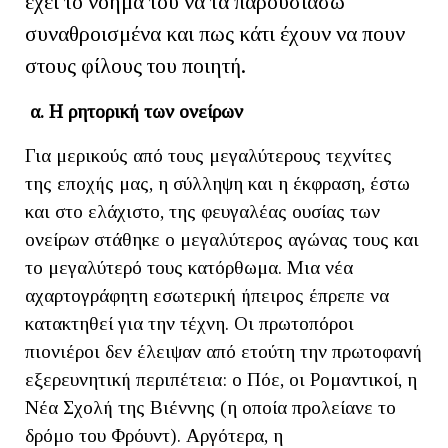
έχει το νόημά του να τα παρουσιάσω
συναθροισμένα και πως κάτι έχουν να πουν
στους φίλους του ποιητή.
α. Η ρητορική των ονείρων
Για μερικούς από τους μεγαλύτερους τεχνίτες
της εποχής μας, η σύλληψη και η έκφραση, έστω
και στο ελάχιστο, της φευγαλέας ουσίας των
ονείρων στάθηκε ο μεγαλύτερος αγώνας τους και
το μεγαλύτερό τους κατόρθωμα. Μια νέα
αχαρτογράφητη εσωτερική ήπειρος έπρεπε να
κατακτηθεί για την τέχνη. Οι πρωτοπόροι
πιονιέροι δεν έλειψαν από ετούτη την πρωτοφανή
εξερευνητική περιπέτεια: ο Πόε, οι Ρομαντικοί, η
Νέα Σχολή της Βιέννης (η οποία προλείανε το
δρόμο του Φρόυντ). Αργότερα, η