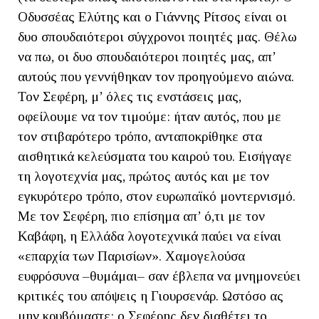
Οδυσσέας Ελύτης και ο Γιάννης Ρίτσος είναι οι
δυο σπουδαιότεροι σύγχρονοι ποιητές μας. Θέλω
να πω, οι δυο σπουδαιότεροι ποιητές μας, απ’
αυτούς που γεννήθηκαν τον προηγούμενο αιώνα.
Τον Σεφέρη, μ’ όλες τις ενστάσεις μας,
οφείλουμε να τον τιμούμε: ήταν αυτός, που με
τον στιβαρότερο τρόπο, ανταποκρίθηκε στα
αισθητικά κελεύσματα του καιρού του. Εισήγαγε
τη λογοτεχνία μας, πρώτος αυτός και με τον
εγκυρότερο τρόπο, στον ευρωπαϊκό μοντερνισμό.
Με τον Σεφέρη, πιο επίσημα απ’ ό,τι με τον
Καβάφη, η Ελλάδα λογοτεχνικά παύει να είναι
«επαρχία των Παρισίων». Χαμογελούσα
ευφρόσυνα –θυμάμαι– σαν έβλεπα να μνημονεύει
κριτικές του απόψεις η Γιουρσενάρ. Ωστόσο ας
μην κρυβόμαστε: ο Σεφέρης δεν διαθέτει το