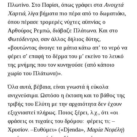
Πλωτίνο. Στο Παρίσι, όπως γράφει στα
Ανοιχτά
Χαρτιά
, λίγα βήματα πιο πέρα από το δωματιάκι,
όπου πέρασε τρομερές νύχτες αϋπνίας ο
Αρθούρος Ρεμπώ, διάβαζε Πλάτωνα. Και στο
Φωτόδεντρο
, σαν άλλος δήλιος δύτης,
«βουτώντας άνοιγε τα μάτια κάτω απ’ το νερό να
φέρει σ’ επαφή το δέρμα του μ’ εκείνο το λευκό
της μνήμης που τον κυνηγούσε (από κάποιο
χωρίο του Πλάτωνα)».
Όλα αυτά, βέβαια, είναι γνωστά ή εύκολα
ανιχνεύσιμα. Ωστόσο η έκταση και το βάθος της
τριβής του Ελύτη με την αρχαιότητα δεν έχουν
εξιχνιαστεί πλήρως. Ποιος ξέρει, λ.χ., ότι «οι
φράσεις οι τυχαίες του δρόμου: φέρεις τι; –
Χρυσίον. –Ευθύμει» («Djenda»,
Μαρία Νεφέλη
)