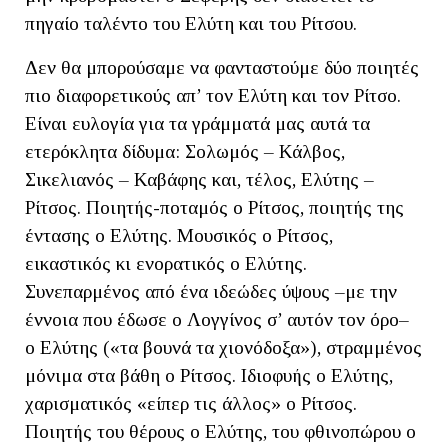
πηγαίο ταλέντο του Ελύτη και του Ρίτσου.
Δεν θα μπορούσαμε να φανταστούμε δύο ποιητές
πιο διαφορετικούς απ’ τον Ελύτη και τον Ρίτσο.
Είναι ευλογία για τα γράμματά μας αυτά τα
ετερόκλητα δίδυμα: Σολωμός – Κάλβος,
Σικελιανός – Καβάφης και, τέλος, Ελύτης –
Ρίτσος. Ποιητής-ποταμός ο Ρίτσος, ποιητής της
έντασης ο Ελύτης. Μουσικός ο Ρίτσος,
εικαστικός κι ενορατικός ο Ελύτης.
Συνεπαρμένος από ένα ιδεώδες ύψους –με την
έννοια που έδωσε ο Λογγίνος σ’ αυτόν τον όρο–
ο Ελύτης («τα βουνά τα χιονόδοξα»), στραμμένος
μόνιμα στα βάθη ο Ρίτσος. Ιδιοφυής ο Ελύτης,
χαρισματικός «είπερ τις άλλος» ο Ρίτσος.
Ποιητής του θέρους ο Ελύτης, του φθινοπώρου ο