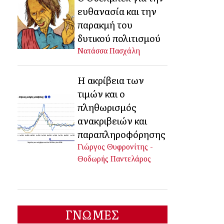
ευθανασία και την
παρακμή του
δυτικού πολιτισμού
Νατάσσα Πασχάλη
Η ακρίβεια των
τιμών και ο
πληθωρισμός
ανακριβειών και
παραπληροφόρησης
Γιώργος Θυφρονίτης -
Θοδωρής Παντελάρος
ΓΝΩΜΕΣ