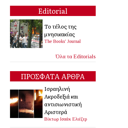
Editorial
Το τέλος της
μνησικακίας
The Books' Journal
Όλα τα Editorials
ΠΡΟΣΦΑΤΑ ΑΡΘΡΑ
Ισραηλινή
Ακροδεξιά και
αντισιωνιστική
Αριστερά
Βίκτωρ Ισαάκ Ελιέζερ