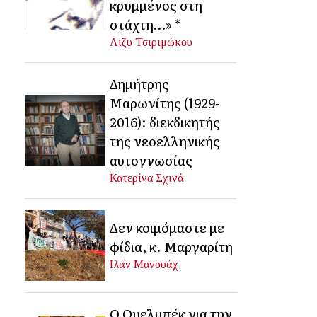
κρυμμένος στη
στάχτη…» *
Λίζυ Τσιριμώκου
Δημήτρης
Μαρωνίτης (1929-
2016): διεκδικητής
της νεοελληνικής
αυτογνωσίας
Κατερίνα Σχινά
Δεν κοιμόμαστε με
φίδια, κ. Μαργαρίτη
Ιλάν Μανουάχ
Ο Ουελμπέκ για την