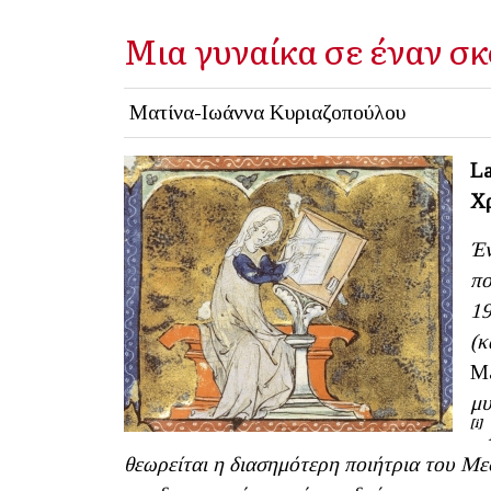
Μια γυναίκα σε έναν σκ
Ματίνα-Ιωάννα Κυριαζοπούλου
La
Χρ
Έν
πο
19
(κ
Ma
μυ
[i]
θεωρείται η διασημότερη ποιήτρια του Με