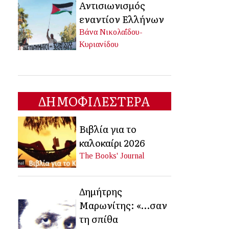
Αντισιωνισμός
εναντίον Ελλήνων
Βάνα Νικολαΐδου-
Κυριανίδου
ΔΗΜΟΦΙΛΕΣΤΕΡΑ
Βιβλία για το
καλοκαίρι 2026
The Books' Journal
Δημήτρης
Μαρωνίτης: «…σαν
τη σπίθα