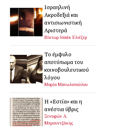
Ισραηλινή
Ακροδεξιά και
αντισιωνιστική
Αριστερά
Βίκτωρ Ισαάκ Ελιέζερ
Το έμφυλο
αποτύπωμα του
κοινοβουλευτικού
λόγου
Μαρία Μανωλοπούλου
Η «Εστία» και η
ανέστια ύβρις
Ξενοφών Α.
Μπρουντζάκης