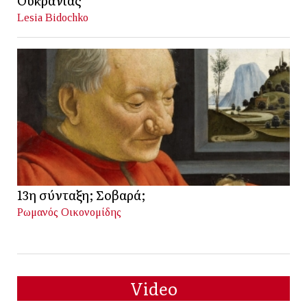
Ουκρανίας
Lesia Bidochko
13η σύνταξη; Σοβαρά;
Ρωμανός Οικονομίδης
Video