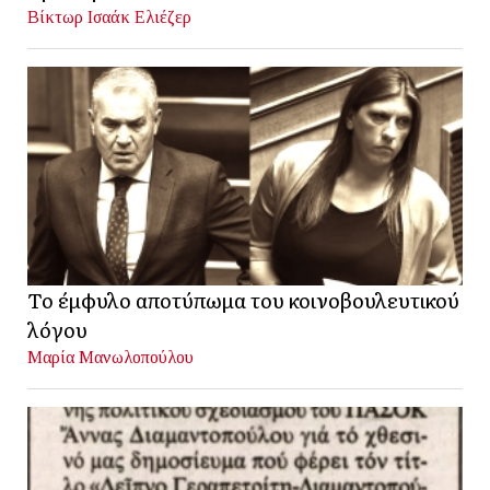
Βίκτωρ Ισαάκ Ελιέζερ
Το έμφυλο αποτύπωμα του κοινοβουλευτικού
λόγου
Μαρία Μανωλοπούλου