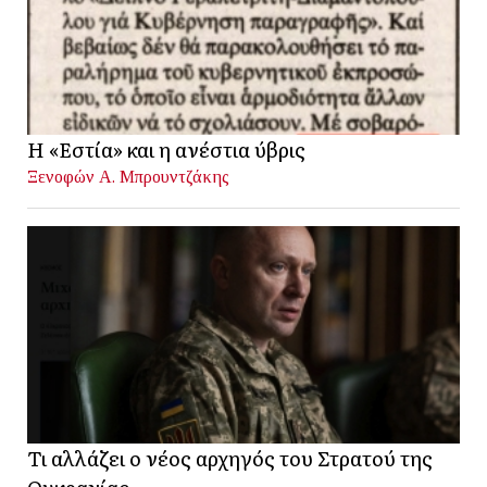
Η «Εστία» και η ανέστια ύβρις
Ξενοφών Α. Μπρουντζάκης
Τι αλλάζει ο νέος αρχηγός του Στρατού της