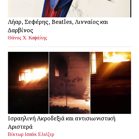
Λήαρ, Σεφέρης, Beatles, Λινναίος και
Δαρβίνος
Θάνος Χ. Καψάλης
Ισραηλινή Ακροδεξιά και αντισιωνιστική
Αριστερά
Βίκτωρ Ισαάκ Ελιέζερ