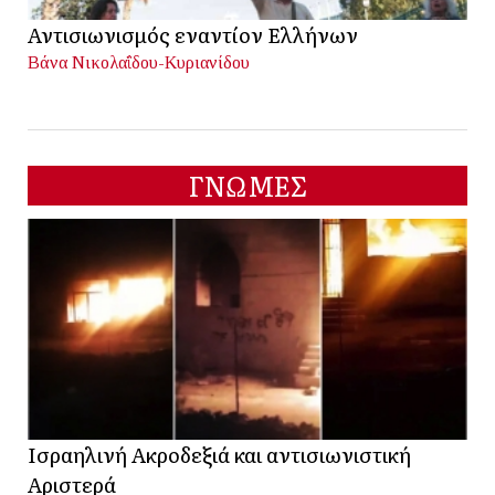
Αντισιωνισμός εναντίον Ελλήνων
Βάνα Νικολαΐδου-Κυριανίδου
ΓΝΩΜΕΣ
Ισραηλινή Ακροδεξιά και αντισιωνιστική
Αριστερά