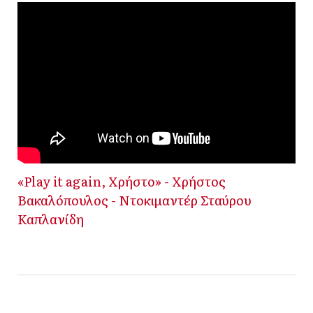
«Play it again, Χρήστο» - Χρήστος
Βακαλόπουλος - Ντοκιμαντέρ Σταύρου
Καπλανίδη