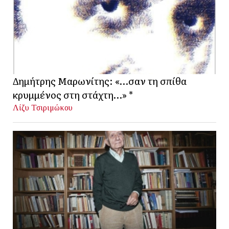
Δημήτρης Μαρωνίτης: «…σαν τη σπίθα
κρυμμένος στη στάχτη…» *
Λίζυ Τσιριμώκου