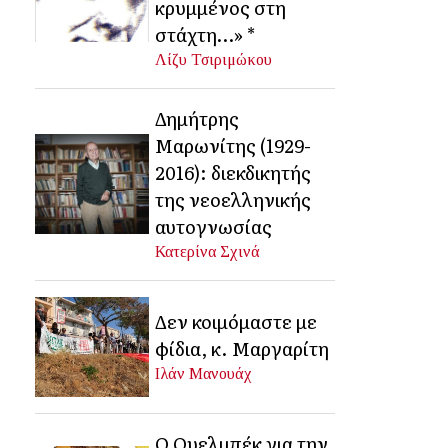
κρυμμένος στη
στάχτη…» *
Λίζυ Τσιριμώκου
Δημήτρης
Μαρωνίτης (1929-
2016): διεκδικητής
της νεοελληνικής
αυτογνωσίας
Κατερίνα Σχινά
Δεν κοιμόμαστε με
φίδια, κ. Μαργαρίτη
Ιλάν Μανουάχ
Ο Ουελμπέκ για την