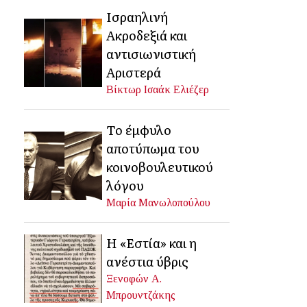
Ισραηλινή
Ακροδεξιά και
αντισιωνιστική
Αριστερά
Βίκτωρ Ισαάκ Ελιέζερ
Το έμφυλο
αποτύπωμα του
κοινοβουλευτικού
λόγου
Μαρία Μανωλοπούλου
Η «Εστία» και η
ανέστια ύβρις
Ξενοφών Α.
Μπρουντζάκης