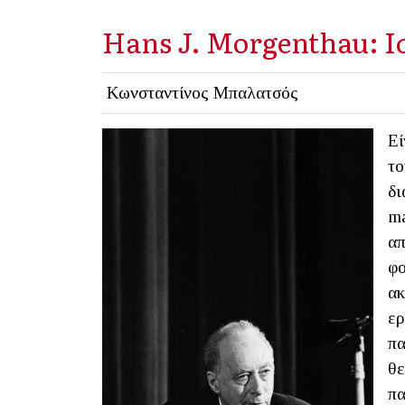
Hans J. Morgenthau: Ισ
Κωνσταντίνος Μπαλατσός
Εί
το
δι
ma
απ
φο
ακ
ερ
πα
θε
πα