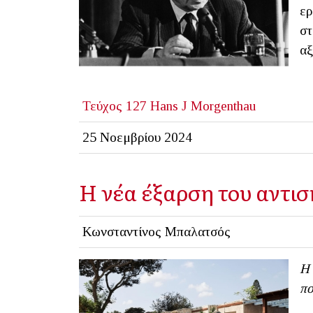
ερ
στ
αξ
Τεύχος 127
Hans J Morgenthau
25 Νοεμβρίου 2024
Η νέα έξαρση του αντισ
Κωνσταντίνος Μπαλατσός
Η 
πο