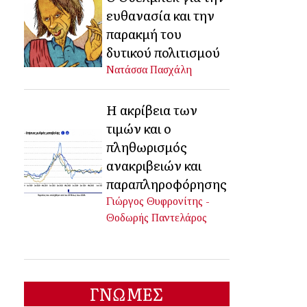
ευθανασία και την
παρακμή του
δυτικού πολιτισμού
Νατάσσα Πασχάλη
Η ακρίβεια των
τιμών και ο
πληθωρισμός
ανακριβειών και
παραπληροφόρησης
Γιώργος Θυφρονίτης -
Θοδωρής Παντελάρος
ΓΝΩΜΕΣ