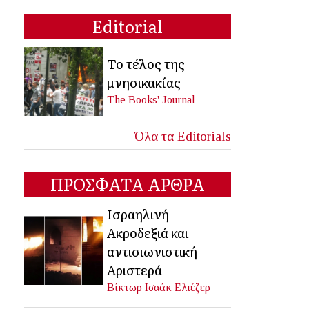
Editorial
Το τέλος της
μνησικακίας
The Books' Journal
Όλα τα Editorials
ΠΡΟΣΦΑΤΑ ΑΡΘΡΑ
Ισραηλινή
Ακροδεξιά και
αντισιωνιστική
Αριστερά
Βίκτωρ Ισαάκ Ελιέζερ