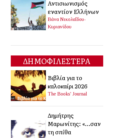
Αντισιωνισμός
εναντίον Ελλήνων
Βάνα Νικολαΐδου-
Κυριανίδου
ΔΗΜΟΦΙΛΕΣΤΕΡΑ
Βιβλία για το
καλοκαίρι 2026
The Books' Journal
Δημήτρης
Μαρωνίτης: «…σαν
τη σπίθα