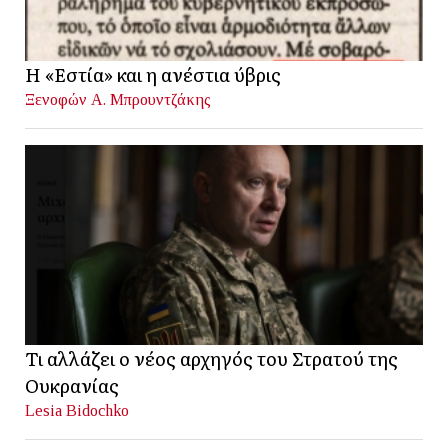
Η «Εστία» και η ανέστια ύβρις
Ξενοφών Α. Μπρουντζάκης
Τι αλλάζει ο νέος αρχηγός του Στρατού της
Ουκρανίας
Lesia Bidochko