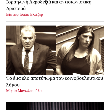
Ισραηλινή Ακροδεξιά και αντισιωνιστική
Αριστερά
Βίκτωρ Ισαάκ Ελιέζερ
Το έμφυλο αποτύπωμα του κοινοβουλευτικού
λόγου
Μαρία Μανωλοπούλου