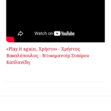
«Play it again, Χρήστο» - Χρήστος
Βακαλόπουλος - Ντοκιμαντέρ Σταύρου
Καπλανίδη