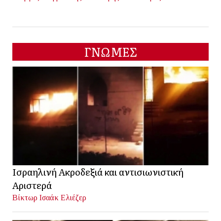
ΓΝΩΜΕΣ
Ισραηλινή Ακροδεξιά και αντισιωνιστική
Αριστερά
Βίκτωρ Ισαάκ Ελιέζερ