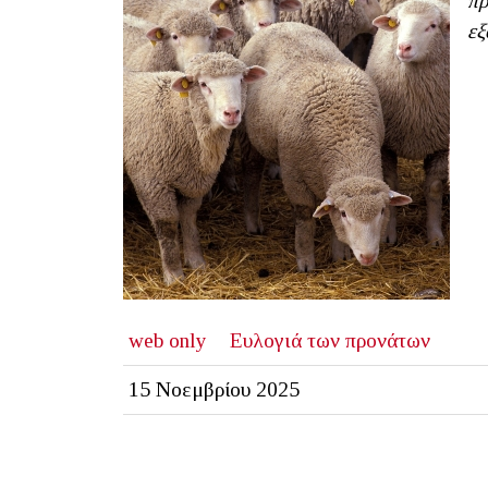
πρ
εξ
web only
Ευλογιά των προνάτων
15 Νοεμβρίου 2025