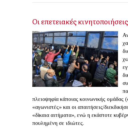
Οι επετειακές κινητοποιήσει
Αν
χα
δι
χω
εγ
δι
συ
πα
πλειοψηφία κάποιας κοινωνικής ομάδας (φ
«αγωνιστές» και οι απαιτήσεις/διεκδικήσε
«δίκαια αιτήματα», ενώ η εκάστοτε κυβέρ
πουλημένη σε ιδιώτες.