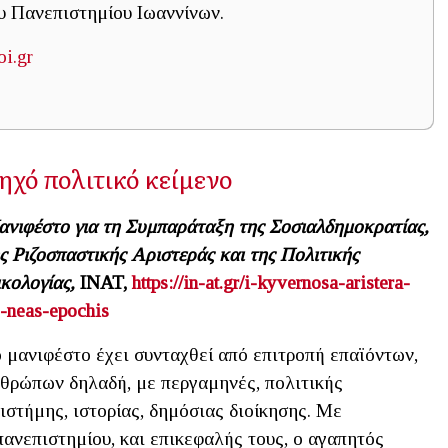
υ Πανεπιστημίου Ιωαννίνων.
i.gr
ηχό πολιτικό κείμενο
νιφέστο για τη Συμπαράταξη της Σοσιαλδημοκρατίας,
ς Ριζοσπαστικής Αριστεράς και της Πολιτικής
κολογίας,
INAT
,
https://in-at.gr/i-kyvernosa-aristera-
s-neas-epochis
 μανιφέστο έχει συνταχθεί από επιτροπή επαϊόντων,
θρώπων δηλαδή, με περγαμηνές, πολιτικής
ιστήμης, ιστορίας, δημόσιας διοίκησης. Με
πανεπιστημίου, και επικεφαλής τους, ο αγαπητός