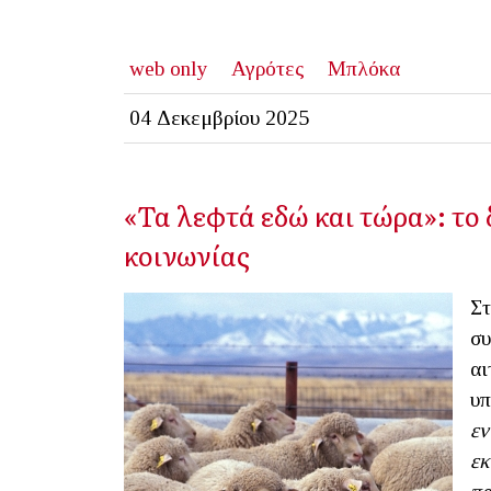
web only
Αγρότες
Μπλόκα
04 Δεκεμβρίου 2025
«Τα λεφτά εδώ και τώρα»: το
κοινωνίας
Στ
συ
αι
υπ
εν
ε