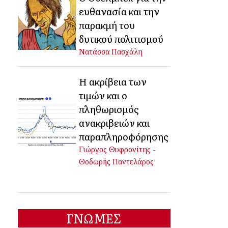
ευθανασία και την
παρακμή του
δυτικού πολιτισμού
Νατάσσα Πασχάλη
Η ακρίβεια των
τιμών και ο
πληθωρισμός
ανακριβειών και
παραπληροφόρησης
Γιώργος Θυφρονίτης -
Θοδωρής Παντελάρος
ΓΝΩΜΕΣ