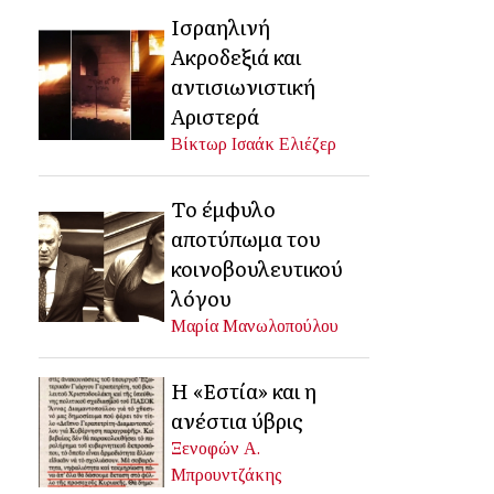
Ισραηλινή
Ακροδεξιά και
αντισιωνιστική
Αριστερά
Βίκτωρ Ισαάκ Ελιέζερ
Το έμφυλο
αποτύπωμα του
κοινοβουλευτικού
λόγου
Μαρία Μανωλοπούλου
Η «Εστία» και η
ανέστια ύβρις
Ξενοφών Α.
Μπρουντζάκης