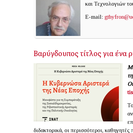
και Τεχνολογιών το
E-mail:
gthyfron@uo
Βαρύγδουπος τίτλος για ένα ρ
Μα
τη
Οι
ti
Το
αν
επ
διδακτορικά, οι περισσότεροι, καθηγητές 