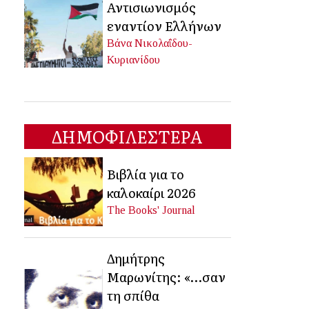
Αντισιωνισμός
εναντίον Ελλήνων
Βάνα Νικολαΐδου-
Κυριανίδου
ΔΗΜΟΦΙΛΕΣΤΕΡΑ
Βιβλία για το
καλοκαίρι 2026
The Books' Journal
Δημήτρης
Μαρωνίτης: «…σαν
τη σπίθα