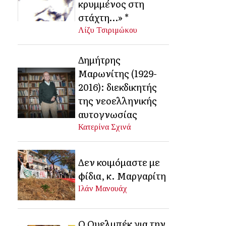
κρυμμένος στη
στάχτη…» *
Λίζυ Τσιριμώκου
Δημήτρης
Μαρωνίτης (1929-
2016): διεκδικητής
της νεοελληνικής
αυτογνωσίας
Κατερίνα Σχινά
Δεν κοιμόμαστε με
φίδια, κ. Μαργαρίτη
Ιλάν Μανουάχ
Ο Ουελμπέκ για την