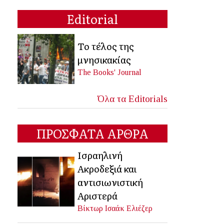
Editorial
Το τέλος της
μνησικακίας
The Books' Journal
Όλα τα Editorials
ΠΡΟΣΦΑΤΑ ΑΡΘΡΑ
Ισραηλινή
Ακροδεξιά και
αντισιωνιστική
Αριστερά
Βίκτωρ Ισαάκ Ελιέζερ