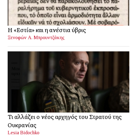
Η «Εστία» και η ανέστια ύβρις
Ξενοφών Α. Μπρουντζάκης
Τι αλλάζει ο νέος αρχηγός του Στρατού της
Ουκρανίας
Lesia Bidochko