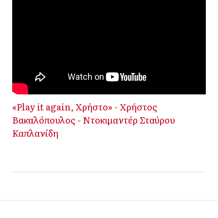
«Play it again, Χρήστο» - Χρήστος
Βακαλόπουλος - Ντοκιμαντέρ Σταύρου
Καπλανίδη