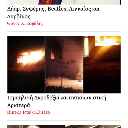
Λήαρ, Σεφέρης, Beatles, Λινναίος και
Δαρβίνος
Θάνος Χ. Καψάλης
Ισραηλινή Ακροδεξιά και αντισιωνιστική
Αριστερά
Βίκτωρ Ισαάκ Ελιέζερ