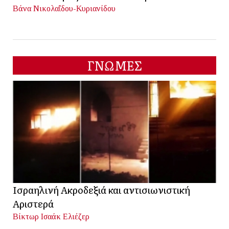
Βάνα Νικολαΐδου-Κυριανίδου
ΓΝΩΜΕΣ
Ισραηλινή Ακροδεξιά και αντισιωνιστική
Αριστερά
Βίκτωρ Ισαάκ Ελιέζερ