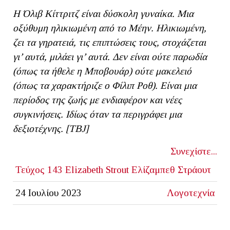
Η Όλιβ Κίττριτζ είναι δύσκολη γυναίκα. Μια
οξύθυμη ηλικιωμένη από το Μέην. Ηλικιωμένη,
ζει τα γηρατειά, τις επιπτώσεις τους, στοχάζεται
γι’ αυτά, μιλάει γι’ αυτά. Δεν είναι ούτε παρωδία
(όπως τα ήθελε η Μποβουάρ) ούτε μακελειό
(όπως τα χαρακτήριζε ο Φίλιπ Ροθ). Είναι μια
περίοδος της ζωής με ενδιαφέρον και νέες
συγκινήσεις. Ιδίως όταν τα περιγράφει μια
δεξιοτέχνης. [ΤΒ
J]
Συνεχίστε...
Τεύχος 143
Elizabeth Strout
Ελίζαμπεθ Στράουτ
24 Ιουλίου 2023
Λογοτεχνία