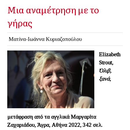
Μια αναμέτρηση με το
γήρας
Ματίνα-Ιωάννα Κυριαζοπούλου
Elizabeth
Strout
,
Όλιβ,
ξανά
,
μετάφραση από τα αγγλικά Μαργαρίτα
Ζαχαριάδου, Άγρα, Αθήνα 2022, 342 σελ.