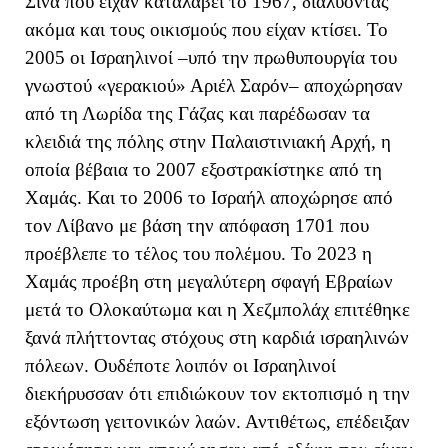
Σινά που είχαν καταλάβει το 1967, διαλύοντας
ακόμα και τους οικισμούς που είχαν κτίσει. Το
2005 οι Ισραηλινοί –υπό την πρωθυπουργία του
γνωστού «γερακιού» Αριέλ Σαρόν– αποχώρησαν
από τη Λωρίδα της Γάζας και παρέδωσαν τα
κλειδιά της πόλης στην Παλαιστινιακή Αρχή, η
οποία βέβαια το 2007 εξοστρακίστηκε από τη
Χαμάς. Και το 2006 το Ισραήλ αποχώρησε από
τον Λίβανο με βάση την απόφαση 1701 που
προέβλεπε το τέλος του πολέμου. Το 2023 η
Χαμάς προέβη στη μεγαλύτερη σφαγή Εβραίων
μετά το Ολοκαύτωμα και η Χεζμπολάχ επιτέθηκε
ξανά πλήττοντας στόχους στη καρδιά ισραηλινών
πόλεων. Ουδέποτε λοιπόν οι Ισραηλινοί
διεκήρυσσαν ότι επιδιώκουν τον εκτοπισμό η την
εξόντωση γειτονικών λαών. Αντιθέτως, επέδειξαν