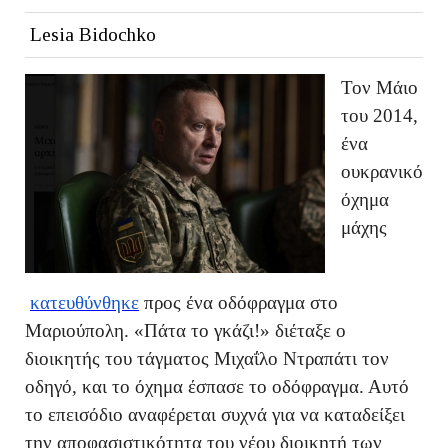
Lesia Bidochko
Τον Μάιο
του 2014,
ένα
ουκρανικό
όχημα
μάχης
κατευθύνθηκε
προς ένα οδόφραγμα στο
Μαριούπολη. «Πάτα το γκάζι!» διέταξε ο
διοικητής του τάγματος Μιχαΐλο Ντραπάτι τον
οδηγό, και το όχημα έσπασε το οδόφραγμα. Αυτό
το επεισόδιο αναφέρεται συχνά για να καταδείξει
την αποφασιστικότητα του νέου διοικητή των