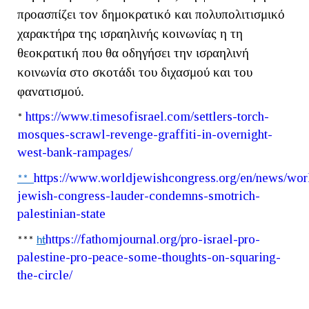
προασπίζει τον δημοκρατικό και πολυπολιτισμικό
χαρακτήρα της ισραηλινής κοινωνίας η τη
θεοκρατική που θα οδηγήσει την ισραηλινή
κοινωνία στο σκοτάδι του διχασμού και του
φανατισμού.
https
://
www
.
timesofisrael
.
com
/
settlers
-
torch
-
*
mosques
-
scrawl
-
revenge
-
graffiti
-
in
-
overnight
-
west
-
bank
-
rampages
/
https
://
www
.
worldjewishcongress
.
org
/
en
/
news
/
wor
**
jewish
-
congress
-
lauder
-
condemns
-
smotrich
-
palestinian
-
state
https
://
fathomjournal
.
org
/
pro
-
israel
-
pro
-
***
ht
palestine
-
pro
-
peace
-
some
-
thoughts
-
on
-
squaring
-
the
-
circle
/