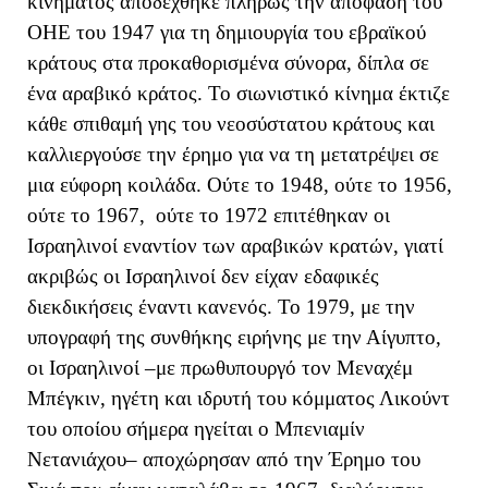
κινήματος αποδέχθηκε πλήρως την απόφαση του
ΟΗΕ του 1947 για τη δημιουργία του εβραϊκού
κράτους στα προκαθορισμένα σύνορα, δίπλα σε
ένα αραβικό κράτος. Το σιωνιστικό κίνημα έκτιζε
κάθε σπιθαμή γης του νεοσύστατου κράτους και
καλλιεργούσε την έρημο για να τη μετατρέψει σε
μια εύφορη κοιλάδα. Ούτε το 1948, ούτε το 1956,
ούτε το 1967, ούτε το 1972 επιτέθηκαν οι
Ισραηλινοί εναντίον των αραβικών κρατών, γιατί
ακριβώς οι Ισραηλινοί δεν είχαν εδαφικές
διεκδικήσεις έναντι κανενός. Το 1979, με την
υπογραφή της συνθήκης ειρήνης με την Αίγυπτο,
οι Ισραηλινοί –με πρωθυπουργό τον Μεναχέμ
Μπέγκιν, ηγέτη και ιδρυτή του κόμματος Λικούντ
του οποίου σήμερα ηγείται ο Μπενιαμίν
Νετανιάχου– αποχώρησαν από την Έρημο του