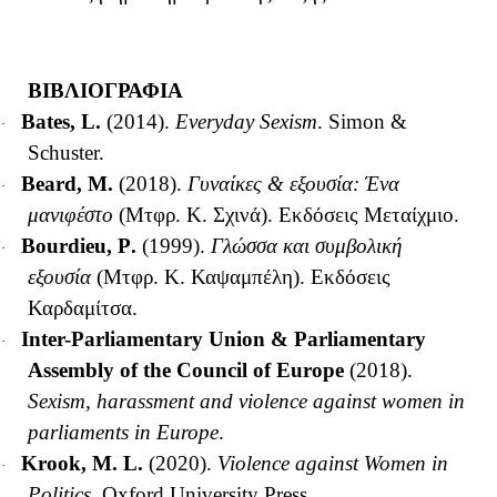
ΒΙΒΛΙΟΓΡΑΦΙΑ
Bates, L.
(2014).
Everyday Sexism
. Simon &
·
Schuster.
Beard, M.
(2018).
Γυναίκες & εξουσία: Ένα
·
μανιφέστο
(Μτφρ. Κ. Σχινά). Εκδόσεις Μεταίχμιο.
Bourdieu
,
P
.
(1999).
Γλώσσα και συμβολική
·
εξουσία
(Μτφρ. Κ. Καψαμπέλη). Εκδόσεις
Καρδαμίτσα
.
Inter-Parliamentary Union & Parliamentary
·
Assembly of the Council of Europe
(2018).
Sexism, harassment and violence against women in
parliaments in Europe
.
Krook, M. L.
(2020).
Violence against Women in
·
Politics
.
Oxford University Press.