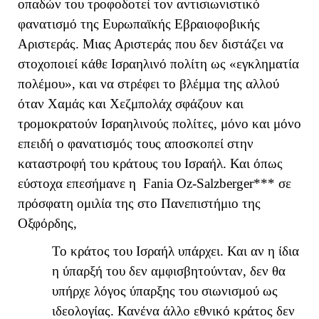
οπαδών του τροφοδοτεί τον αντισιωνιστικό
φανατισμό της Ευρωπαϊκής Εβραιοφοβικής
Αριστεράς. Μιας Αριστεράς που δεν διστάζει να
στοχοποιεί κάθε Ισραηλινό πολίτη ως «εγκληματία
πολέμου», και να στρέφει το βλέμμα της αλλού
όταν Χαμάς και Χεζμπολάχ σφάζουν και
τρομοκρατούν Ισραηλινούς πολίτες, μόνο και μόνο
επειδή ο φανατισμός τους αποσκοπεί στην
καταστροφή του κράτους του Ισραήλ. Και όπως
εύστοχα επεσήμανε η
Fania
Oz
-
Salzberger
*** σε
πρόσφατη ομιλία της στο Πανεπιστήμιο της
Οξφόρδης,
Το κράτος του Ισραήλ υπάρχει. Και αν η ίδια
η ύπαρξή του δεν αμφισβητούνταν, δεν θα
υπήρχε λόγος ύπαρξης του σιωνισμού ως
ιδεολογίας. Κανένα άλλο εθνικό κράτος δεν