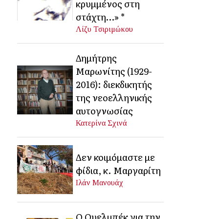
κρυμμένος στη
στάχτη…» *
Λίζυ Τσιριμώκου
Δημήτρης
Μαρωνίτης (1929-
2016): διεκδικητής
της νεοελληνικής
αυτογνωσίας
Κατερίνα Σχινά
Δεν κοιμόμαστε με
φίδια, κ. Μαργαρίτη
Ιλάν Μανουάχ
Ο Ουελμπέκ για την