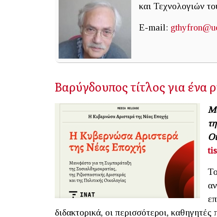
και Τεχνολογιών το
E-mail:
gthyfron@uo
Βαρύγδουπος τίτλος για ένα ρ
Μα
τη
Οι
ti
Το
αν
επ
διδακτορικά, οι περισσότεροι, καθηγητές 