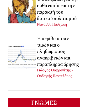
ευθανασία και την
παρακμή του
δυτικού πολιτισμού
Νατάσσα Πασχάλη
Η ακρίβεια των
τιμών και ο
πληθωρισμός
ανακριβειών και
παραπληροφόρησης
Γιώργος Θυφρονίτης -
Θοδωρής Παντελάρος
ΓΝΩΜΕΣ