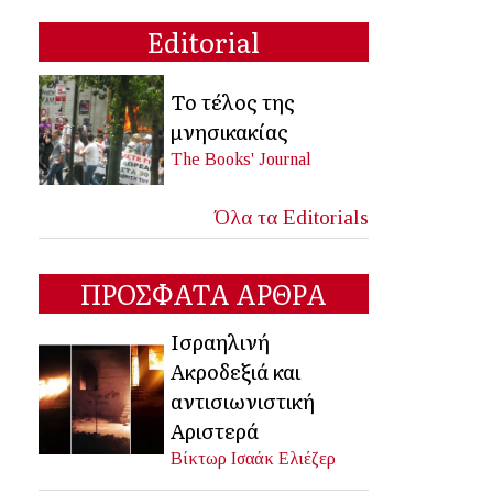
Editorial
Το τέλος της
μνησικακίας
The Books' Journal
Όλα τα Editorials
ΠΡΟΣΦΑΤΑ ΑΡΘΡΑ
Ισραηλινή
Ακροδεξιά και
αντισιωνιστική
Αριστερά
Βίκτωρ Ισαάκ Ελιέζερ