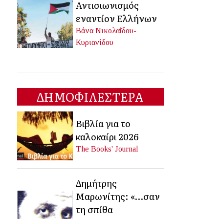
Αντισιωνισμός
εναντίον Ελλήνων
Βάνα Νικολαΐδου-
Κυριανίδου
ΔΗΜΟΦΙΛΕΣΤΕΡΑ
Βιβλία για το
καλοκαίρι 2026
The Books' Journal
Δημήτρης
Μαρωνίτης: «…σαν
τη σπίθα