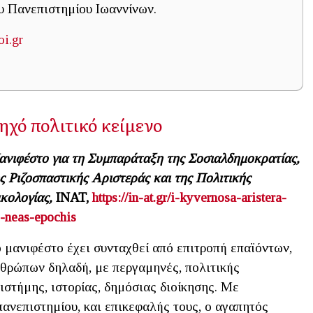
υ Πανεπιστημίου Ιωαννίνων.
i.gr
ηχό πολιτικό κείμενο
νιφέστο για τη Συμπαράταξη της Σοσιαλδημοκρατίας,
ς Ριζοσπαστικής Αριστεράς και της Πολιτικής
κολογίας,
INAT
,
https://in-at.gr/i-kyvernosa-aristera-
s-neas-epochis
 μανιφέστο έχει συνταχθεί από επιτροπή επαϊόντων,
θρώπων δηλαδή, με περγαμηνές, πολιτικής
ιστήμης, ιστορίας, δημόσιας διοίκησης. Με
πανεπιστημίου, και επικεφαλής τους, ο αγαπητός