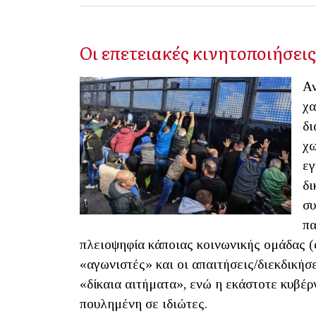
Οι επετειακές κινητοποιήσει
Αν
χα
δι
χω
εγ
δι
συ
πα
πλειοψηφία κάποιας κοινωνικής ομάδας (φ
«αγωνιστές» και οι απαιτήσεις/διεκδικήσε
«δίκαια αιτήματα», ενώ η εκάστοτε κυβέρ
πουλημένη σε ιδιώτες.