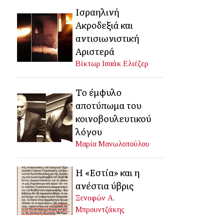
Ισραηλινή
Ακροδεξιά και
αντισιωνιστική
Αριστερά
Βίκτωρ Ισαάκ Ελιέζερ
Το έμφυλο
αποτύπωμα του
κοινοβουλευτικού
λόγου
Μαρία Μανωλοπούλου
Η «Εστία» και η
ανέστια ύβρις
Ξενοφών Α.
Μπρουντζάκης