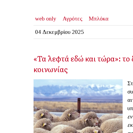
web only
Αγρότες
Μπλόκα
04 Δεκεμβρίου 2025
«Τα λεφτά εδώ και τώρα»: το
κοινωνίας
Στ
συ
αι
υπ
εν
ε