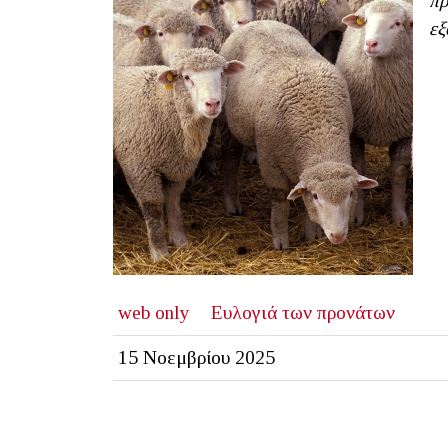
πρ
εξ
web only
Ευλογιά των προνάτων
15 Νοεμβρίου 2025