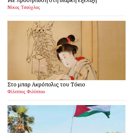
Νίκος Τσούχλος
Στο μπαρ Ακρόπολις του Τόκιο
Φίλιππος Φιλίππου