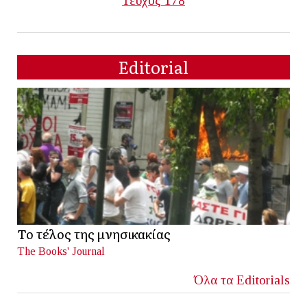
Τεύχος 178
Editorial
Το τέλος της μνησικακίας
The Books' Journal
Όλα τα Editorials