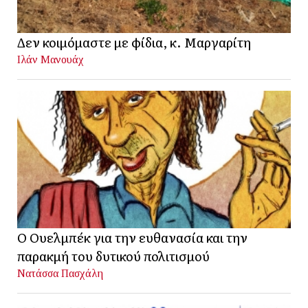
Δεν κοιμόμαστε με φίδια, κ. Μαργαρίτη
Ιλάν Μανουάχ
Ο Ουελμπέκ για την ευθανασία και την
παρακμή του δυτικού πολιτισμού
Νατάσσα Πασχάλη