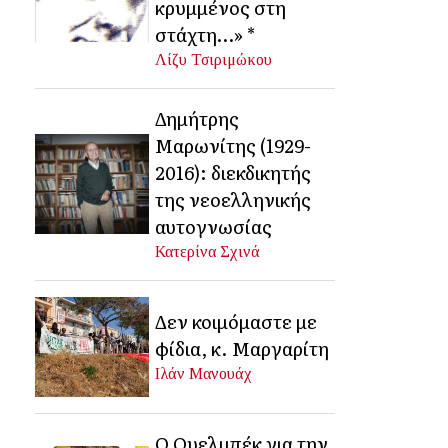
κρυμμένος στη
στάχτη…» *
Λίζυ Τσιριμώκου
Δημήτρης
Μαρωνίτης (1929-
2016): διεκδικητής
της νεοελληνικής
αυτογνωσίας
Κατερίνα Σχινά
Δεν κοιμόμαστε με
φίδια, κ. Μαργαρίτη
Ιλάν Μανουάχ
Ο Ουελμπέκ για την