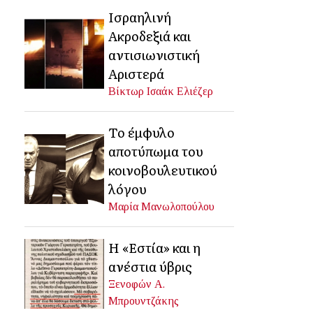
Ισραηλινή
Ακροδεξιά και
αντισιωνιστική
Αριστερά
Βίκτωρ Ισαάκ Ελιέζερ
Το έμφυλο
αποτύπωμα του
κοινοβουλευτικού
λόγου
Μαρία Μανωλοπούλου
Η «Εστία» και η
ανέστια ύβρις
Ξενοφών Α.
Μπρουντζάκης