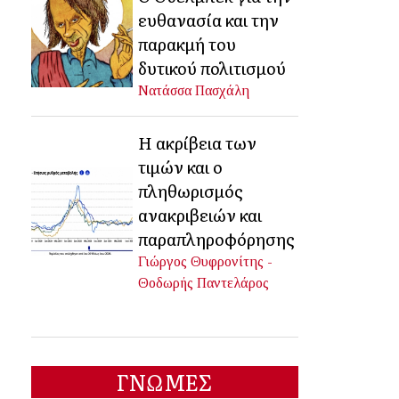
ευθανασία και την
παρακμή του
δυτικού πολιτισμού
Νατάσσα Πασχάλη
Η ακρίβεια των
τιμών και ο
πληθωρισμός
ανακριβειών και
παραπληροφόρησης
Γιώργος Θυφρονίτης -
Θοδωρής Παντελάρος
ΓΝΩΜΕΣ