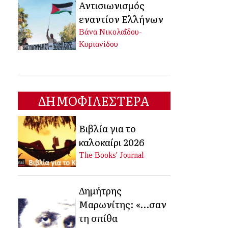
Αντισιωνισμός
εναντίον Ελλήνων
Βάνα Νικολαΐδου-
Κυριανίδου
ΔΗΜΟΦΙΛΕΣΤΕΡΑ
Βιβλία για το
καλοκαίρι 2026
The Books' Journal
Δημήτρης
Μαρωνίτης: «…σαν
τη σπίθα