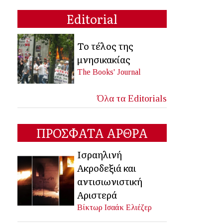
Editorial
Το τέλος της
μνησικακίας
The Books' Journal
Όλα τα Editorials
ΠΡΟΣΦΑΤΑ ΑΡΘΡΑ
Ισραηλινή
Ακροδεξιά και
αντισιωνιστική
Αριστερά
Βίκτωρ Ισαάκ Ελιέζερ