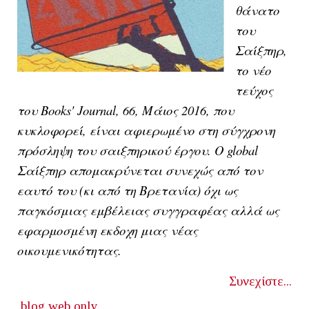
θάνατο
του
Σαίξπηρ,
το νέο
τεύχος
του Books' Journal, 66, Μάιος 2016, που
κυκλοφορεί, είναι αφιερωμένο στη σύγχρονη
πρόσληψη του σαιξπηρικού έργου. Ο global
Σαίξπηρ απομακρύνεται συνεχώς από τον
εαυτό του (κι από τη Βρετανία) όχι ως
παγκόσμιας εμβέλειας συγγραφέας αλλά ως
εφαρμοσμένη εκδοχη μιας νέας
οικουμενικότητας.
Συνεχίστε...
blog
web only