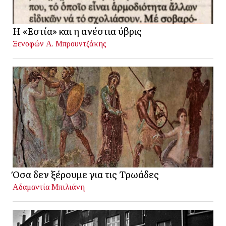
Η «Εστία» και η ανέστια ύβρις
Ξενοφών Α. Μπρουντζάκης
Όσα δεν ξέρουμε για τις Τρωάδες
Αδαμαντία Μπιλιάνη