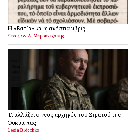
Η «Εστία» και η ανέστια ύβρις
Ξενοφών Α. Μπρουντζάκης
Τι αλλάζει ο νέος αρχηγός του Στρατού της
Ουκρανίας
Lesia Bidochko