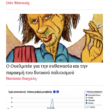
Ιλάν Μανουάχ
Ο Ουελμπέκ για την ευθανασία και την
παρακμή του δυτικού πολιτισμού
Νατάσσα Πασχάλη