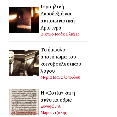
Ισραηλινή
Ακροδεξιά και
αντισιωνιστική
Αριστερά
Βίκτωρ Ισαάκ Ελιέζερ
Το έμφυλο
αποτύπωμα του
κοινοβουλευτικού
λόγου
Μαρία Μανωλοπούλου
Η «Εστία» και η
ανέστια ύβρις
Ξενοφών Α.
Μπρουντζάκης