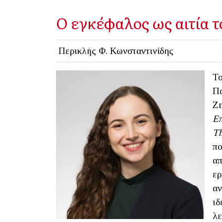
Ο εγκέφαλος ως αιτία τ
Περικλής Φ. Κωνσταντινίδης
Το
Πα
Zm
Επ
T
πο
απ
ερ
αν
ιδ
λε