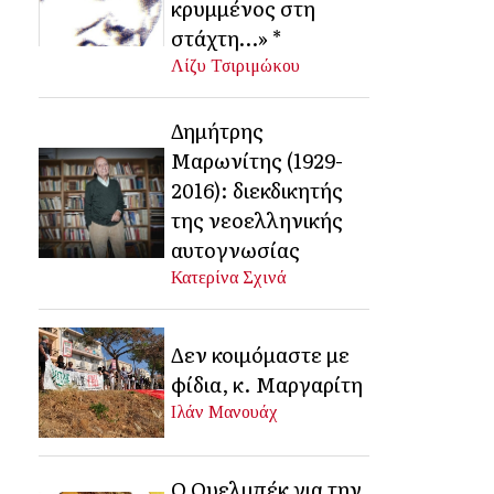
κρυμμένος στη
στάχτη…» *
Λίζυ Τσιριμώκου
Δημήτρης
Μαρωνίτης (1929-
2016): διεκδικητής
της νεοελληνικής
αυτογνωσίας
Κατερίνα Σχινά
Δεν κοιμόμαστε με
φίδια, κ. Μαργαρίτη
Ιλάν Μανουάχ
Ο Ουελμπέκ για την