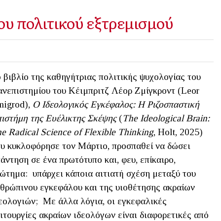
ου πολιτικού εξτρεμισμού
 βιβλίο της καθηγήτριας πολιτικής ψυχολογίας του
νεπιστημίου του Κέιμπριτζ Λέορ Ζμίγκροντ (Leor
igrod),
Ο Ιδεολογικός Εγκέφαλος: Η Ριζοσπαστική
ιστήμη της Ευέλικτης Σκέψης
(
The
Ideological
Brain
:
he
Radical
Science
of
Flexible
Thinking
, Holt, 2025)
υ κυκλοφόρησε τον Μάρτιο, προσπαθεί να δώσει
άντηση σε ένα πρωτότυπο και, φευ, επίκαιρο,
ώτημα: υπάρχει κάποια αιτιατή σχέση μεταξύ του
θρώπινου εγκεφάλου και της υιοθέτησης ακραίων
εολογιών; Με άλλα λόγια, οι εγκεφαλικές
ιτουργίες ακραίων ιδεολόγων είναι διαφορετικές από