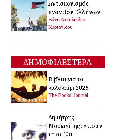
Αντισιωνισμός
εναντίον Ελλήνων
Βάνα Νικολαΐδου-
Κυριανίδου
ΔΗΜΟΦΙΛΕΣΤΕΡΑ
Βιβλία για το
καλοκαίρι 2026
The Books' Journal
Δημήτρης
Μαρωνίτης: «…σαν
τη σπίθα