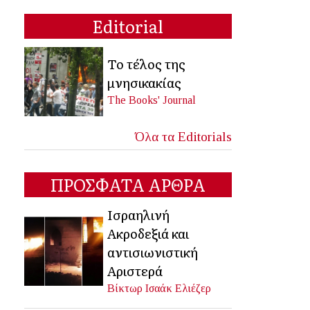
Editorial
Το τέλος της
μνησικακίας
The Books' Journal
Όλα τα Editorials
ΠΡΟΣΦΑΤΑ ΑΡΘΡΑ
Ισραηλινή
Ακροδεξιά και
αντισιωνιστική
Αριστερά
Βίκτωρ Ισαάκ Ελιέζερ