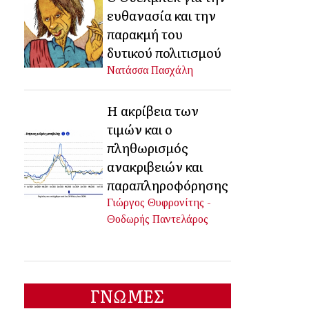
ευθανασία και την
παρακμή του
δυτικού πολιτισμού
Νατάσσα Πασχάλη
Η ακρίβεια των
τιμών και ο
πληθωρισμός
ανακριβειών και
παραπληροφόρησης
Γιώργος Θυφρονίτης -
Θοδωρής Παντελάρος
ΓΝΩΜΕΣ