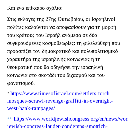
Και ένα επίκαιρο σχόλιο:
Στις εκλογές της 27ης Οκτωβρίου, οι Ισραηλινοί
πολίτες καλούνται να αποφασίσουν για τη μορφή
του κράτους του Ισραήλ ανάμεσα σε δύο
συγκρουόμενες κοσμοθεωρίες: τη φιλελεύθερη που
προασπίζει τον δημοκρατικό και πολυπολιτισμικό
χαρακτήρα της ισραηλινής κοινωνίας η τη
θεοκρατική που θα οδηγήσει την ισραηλινή
κοινωνία στο σκοτάδι του διχασμού και του
φανατισμού.
https
://
www
.
timesofisrael
.
com
/
settlers
-
torch
-
*
mosques
-
scrawl
-
revenge
-
graffiti
-
in
-
overnight
-
west
-
bank
-
rampages
/
https
://
www
.
worldjewishcongress
.
org
/
en
/
news
/
wor
**
jewish
-
congress
-
lauder
-
condemns
-
smotrich
-