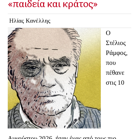
«παιδεία και κράτος»
Ηλίας Κανέλλης
Ο
Στέλιος
Ράμφος,
που
πέθανε
στις 10
Αυγούστου 2026, ήταν ένας από τους πιο