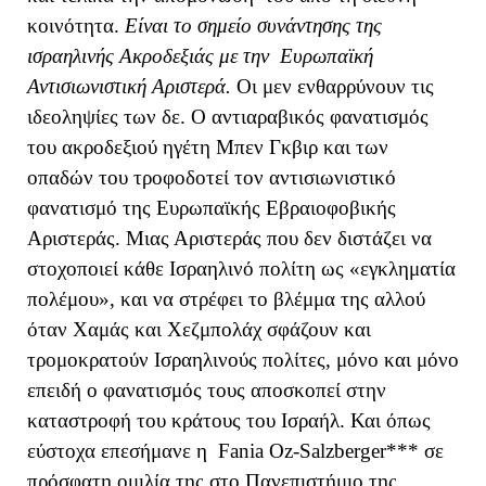
κοινότητα.
Είναι το σημείο συνάντησης της
ισραηλινής Ακροδεξιάς με την Ευρωπαϊκή
Αντισιωνιστική Αριστερά.
Οι μεν ενθαρρύνουν τις
ιδεοληψίες των δε. Ο αντιαραβικός φανατισμός
του ακροδεξιού ηγέτη Μπεν Γκβιρ και των
οπαδών του τροφοδοτεί τον αντισιωνιστικό
φανατισμό της Ευρωπαϊκής Εβραιοφοβικής
Αριστεράς. Μιας Αριστεράς που δεν διστάζει να
στοχοποιεί κάθε Ισραηλινό πολίτη ως «εγκληματία
πολέμου», και να στρέφει το βλέμμα της αλλού
όταν Χαμάς και Χεζμπολάχ σφάζουν και
τρομοκρατούν Ισραηλινούς πολίτες, μόνο και μόνο
επειδή ο φανατισμός τους αποσκοπεί στην
καταστροφή του κράτους του Ισραήλ. Και όπως
εύστοχα επεσήμανε η
Fania
Oz
-
Salzberger
*** σε
πρόσφατη ομιλία της στο Πανεπιστήμιο της