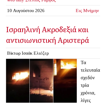
10 Αυγούστου 2026
Εις Μνήμην
Ισραηλινή Ακροδεξιά και
αντισιωνιστική Αριστερά
Βίκτωρ Ισαάκ Ελιέζερ
Τα
τελευταία
σχεδόν
τρία
χρόνια,
λίγες