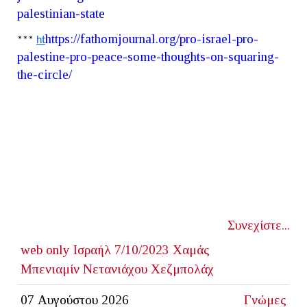
palestinian
-
state
https
://
fathomjournal
.
org
/
pro
-
israel
-
pro
-
***
ht
palestine
-
pro
-
peace
-
some
-
thoughts
-
on
-
squaring
-
the
-
circle
/
Συνεχίστε...
web only
Ισραήλ
7/10/2023
Χαμάς
Μπενιαμίν Νετανιάχου
Χεζμπολάχ
07 Αυγούστου 2026
Γνώμες