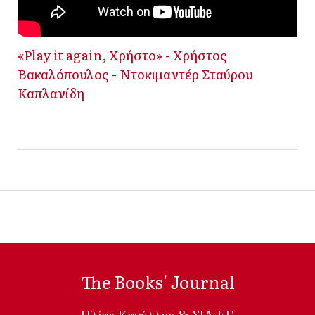
«Play it again, Χρήστο» - Χρήστος
Βακαλόπουλος - Ντοκιμαντέρ Σταύρου
Καπλανίδη
The Books' Journal