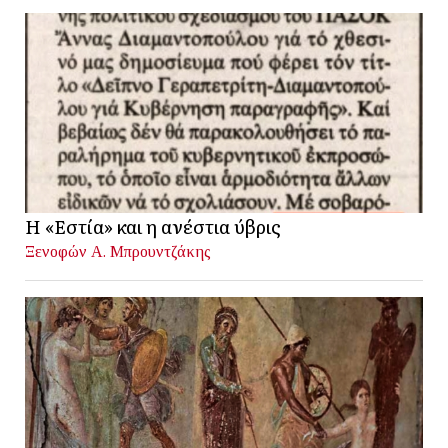
Η «Εστία» και η ανέστια ύβρις
Ξενοφών Α. Μπρουντζάκης