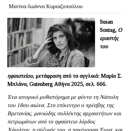
Ματίνα-Ιωάννα Κυριαζοπούλου
Susan
Sontag
,
Ο
εραστής
του
ηφαιστείου
, μετάφραση από τα αγγλικά: Μαρία Σ.
Μπλάνα,
Gutenberg
Αθήνα 2025, σελ. 666.
Ένα ιστορικό μυθιστόρημα με φόντο τη Νάπολη
του 18ου αιώνα. Στο επίκεντρο ο πρέσβης της
Βρετανίας, μανιώδης συλλέκτης αρχαιοτήτων και
πετρωμάτων από το ηφαίστειο λόρδος
Χάμιλτον, η σύζυγός του, η πανέμορφη Έμμα, και