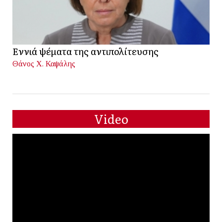
Εννιά ψέματα της αντιπολίτευσης
Θάνος Χ. Καψάλης
Video