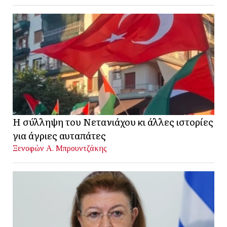
Η σύλληψη του Νετανιάχου κι άλλες ιστορίες
για άγριες αυταπάτες
Ξενοφών Α. Μπρουντζάκης