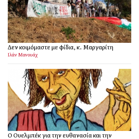
Δεν κοιμόμαστε με φίδια, κ. Μαργαρίτη
Ιλάν Μανουάχ
Ο Ουελμπέκ για την ευθανασία και την