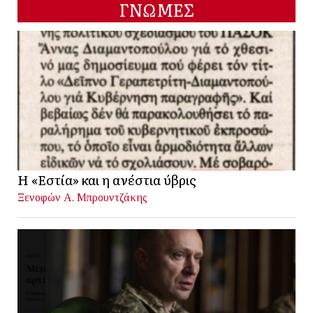
ΓΝΩΜΕΣ
Η «Εστία» και η ανέστια ύβρις
Ξενοφών Α. Μπρουντζάκης