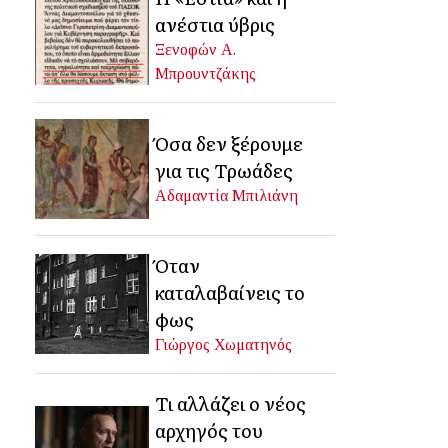
ανέστια ύβρις
Ξενοφών Α.
Μπρουντζάκης
Όσα δεν ξέρουμε
για τις Τρωάδες
Αδαμαντία Μπιλιάνη
Όταν
καταλαβαίνεις το
φως
Γιώργος Χωματηνός
Τι αλλάζει ο νέος
αρχηγός του