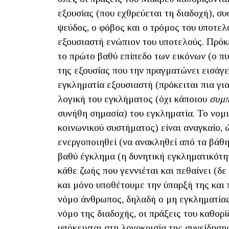
εξουσίας (που εχθρεύεται τη διαδοχή), συσ
ψεύδος, ο φόβος και ο τρόμος του υποτελ
εξουσιαστή ενώπιον του υποτελούς. Πρόκε
το πρώτο βαθύ επίπεδο των εικόνων (ο πυ
της εξουσίας που την πραγματώνει εισάγε
εγκληματία εξουσιαστή (πρόκειται πια για
λογική του εγκλήματος (όχι κάποιου
συμ
συνήθη σημασία) του εγκληματία. Το νομ
κοινωνικού συστήματος) είναι αναγκαίο, ώ
ενεργοποιηθεί (να ανακληθεί από τα βάθη
βαθύ έγκλημα (η δυνητική εγκληματικότη
κάθε ζωής που γεννιέται και πεθαίνει (δ
και μόνο υποθέτουμε την ύπαρξή της και 
νόμο άνθρωπος, δηλαδή ο μη εγκληματίας
νόμο της διαδοχής, οι πράξεις του καθορί
υπόκεινται στη λογοκρισία της συνείδηση