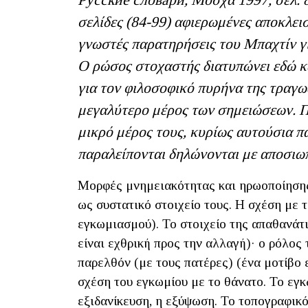
Русские словари, Μόσχα 1997, σελ. 8
σελίδες (84-99) αφιερωμένες αποκλεισ
γνωστές παρατηρήσεις του Μπαχτίν για
Ο ρώσος στοχαστής διατυπώνει εδώ κα
για τον φιλοσοφικό πυρήνα της τραγ
μεγαλύτερο μέρος των σημειώσεων. Π
μικρό μέρος τους, κυρίως αυτούσια π
παραλείπονται δηλώνονται με αποσιω
Μορφές μνημειακότητας και ηρωοποίησης.
ως συστατικό στοιχείο τους. Η σχέση με 
εγκωμιασμού). Το στοιχείο της απαθανάτι
είναι εχθρική προς την αλλαγή)· ο ρόλος
παρελθόν (με τους πατέρες) (ένα μοτίβο 
σχέση του εγκωμίου με το θάνατο. Το εγκ
εξιδανίκευση, η εξύψωση. Το τοπογραφικό