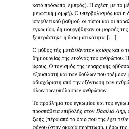
κατά πρόσωπο, εμπρός). Η σχέση με το μέ
μειωτική μομφή). Ο υπερβολισμός και η δ
υπερθετικού βαθμού, οι τύποι και οι παρ
εγκωμίου, δημιουργήθηκαν οι μορφές της
ξεπεράστηκε η δισωματικότητα. […]
Ο μύθος τής μετά θάνατον
κρίσης
και ο 
δημιουργίας της εικόνας του ανθρώπου. 
ύφους. Ο τονισμός της ιεραρχικής αβύσσ
εξουσιαστή και των δούλων που τρέμουν 
αδιαχώριστη από την εξόντωση των εχθρώ
όλων των υπόλοιπων ανθρώπων.
Το πρόβλημα του εγκωμίου και του εγκωμι
προσπάθεια επιβολής στον
Βασιλιά Ληρ
,
ζωής (πέρα από το όριο που της έχει τεθε
φόνου (στην ακραία περίπτωση, μέσω της 