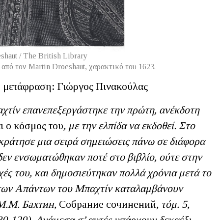
shaut / The British Library
από τον Martin Droeshaut, χαρακτικό του 1623.
- μετάφραση: Γιώργος Πινακούλας
αχτίν επανεπεξεργάστηκε την πρώτη, ανέκδοτη
ι ο κόσμος του
, με την ελπίδα να εκδοθεί. Στο
 κράτησε μια σειρά σημειώσεις πάνω σε διάφορα
δεν ενσωματώθηκαν ποτέ στο βιβλίο, ούτε στην
χές του, και δημοσιεύτηκαν πολλά χρόνια μετά το
 των Απάντων του Μπαχτίν καταλαμβάνουν
(М.М. Бахтин,
Собрание сочинений
, τόμ. 5,