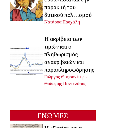
παρακμή του
δυτικού πολιτισμού
Νατάσσα Πασχάλη
Η ακρίβεια των
τιμών και ο
πληθωρισμός
ανακριβειών και
παραπληροφόρησης
Γιώργος Θυφρονίτης -
Θοδωρής Παντελάρος
ΓΝΩΜΕΣ
Η «Εστία» και η