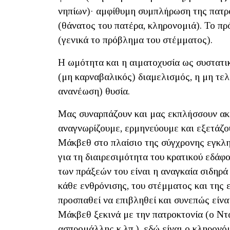
νηπίων)· αμφίθυμη συμπλήρωση της πατρ
(θάνατος του πατέρα, κληρονομιά). Το π
(γενικά το πρόβλημα του στέμματος).
Η ωμότητα και η αιματοχυσία ως συστατικ
(μη καρναβαλικός) διαμελισμός, η μη τελ
ανανέωση) θυσία.
Μας συναρπάζουν και μας εκπλήσσουν ακρ
αναγνωρίζουμε, ερμηνεύουμε και εξετάζο
Μάκβεθ στο πλαίσιο της σύγχρονης εγκλη
για τη διαιρεσιμότητα του κρατικού εδάφ
των πράξεών του είναι η αναγκαία σιδηρά
κάθε ενθρόνισης, του στέμματος και της 
προσπαθεί να επιβληθεί και συνεπώς είνα
Μάκβεθ ξεκινά με την πατροκτονία (ο Ντά
ασπρομάλλης κ.λπ.), εδώ είναι ο κληρονό