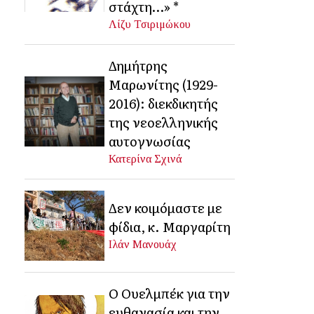
στάχτη…» *
Λίζυ Τσιριμώκου
Δημήτρης
Μαρωνίτης (1929-
2016): διεκδικητής
της νεοελληνικής
αυτογνωσίας
Κατερίνα Σχινά
Δεν κοιμόμαστε με
φίδια, κ. Μαργαρίτη
Ιλάν Μανουάχ
Ο Ουελμπέκ για την
ευθανασία και την