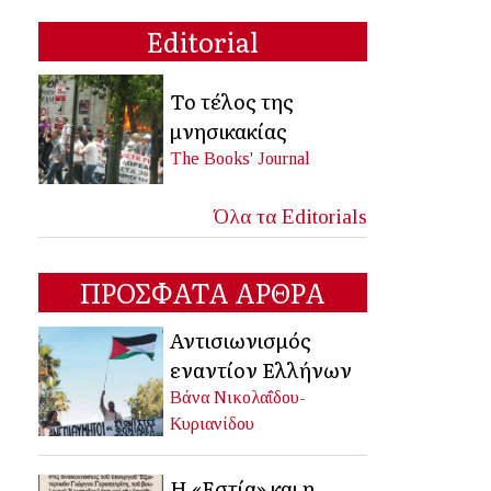
Editorial
Το τέλος της
μνησικακίας
The Books' Journal
Όλα τα Editorials
ΠΡΟΣΦΑΤΑ ΑΡΘΡΑ
Αντισιωνισμός
εναντίον Ελλήνων
Βάνα Νικολαΐδου-
Κυριανίδου
Η «Εστία» και η