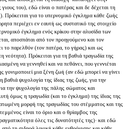
γιους του), εδώ είναι ο πατέρας και δε δέχεται τη
). Πρόκειται για το υπερνομικό έγκλημα κάθε ζωής
ρρητα περιέχει εν εαυτή ως συστατικό της στοιχείο
περνομικό έγκλημα ενός κρίκου στην αλυσίδα των
εται, αποσπάται από τον προηγούμενο και τον
ι το παρελθόν (τον πατέρα, το γήρας) και ως
τη νεότητα). Πρόκειται για τη βαθιά τραγωδία της
κασμένη να γεννηθεί και να πεθάνει, που γεννιέται
ς γονιμοποιεί μια ξένη ζωή (αν εδώ μπορεί να γίνει
τη βαθιά ψυχολογία της ίδιας της ζωής, για την
για την ψυχολογία της πάλης σώματος και
υτή όμως η τραγωδία (και το έγκλημα) της ίδιας της
ατωμένη μορφή της τραγωδίας του στέμματος και της
στεμμένος είναι το όριο και ο θρίαμβος της
ραγματικότητα όλες τις δυνατότητές της)· και εδώ
 από τη σιδηρά λογική κάθε ενθρόνισης και κάθε