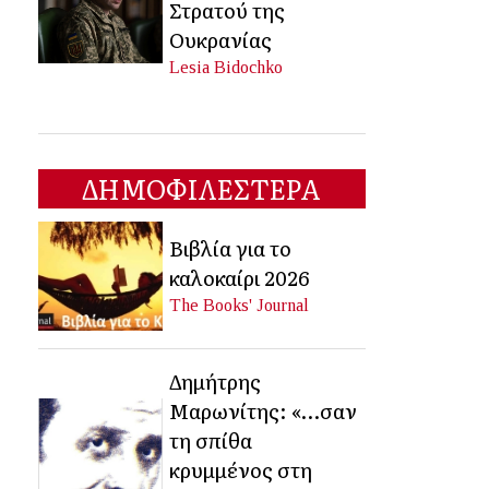
Στρατού της
Ουκρανίας
Lesia Bidochko
ΔΗΜΟΦΙΛΕΣΤΕΡΑ
Βιβλία για το
καλοκαίρι 2026
The Books' Journal
Δημήτρης
Μαρωνίτης: «…σαν
τη σπίθα
κρυμμένος στη