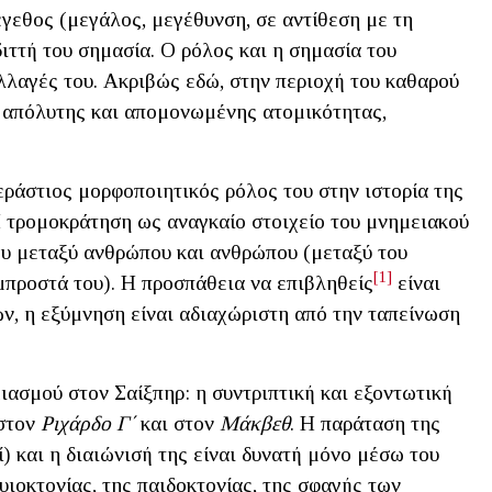
γεθος (μεγάλος, μεγέθυνση, σε αντίθεση με τη
ιττή του σημασία. Ο ρόλος και η σημασία του
αλλαγές του. Ακριβώς εδώ, στην περιοχή του καθαρού
 απόλυτης και απομονωμένης ατομικότητας,
τεράστιος μορφοποιητικός ρόλος του στην ιστορία της
Η τρομοκράτηση ως αναγκαίο στοιχείο του μνημειακού
ου μεταξύ ανθρώπου και ανθρώπου (μεταξύ του
[1]
μπροστά του). Η προσπάθεια να επιβληθείς
είναι
ν, η εξύμνηση είναι αδιαχώριστη από την ταπείνωση
ασμού στον Σαίξπηρ: η συντριπτική και εξοντωτική
 στον
Ριχάρδο Γ΄
και στον
Μάκβεθ
. Η παράταση της
ί) και η διαιώνισή της είναι δυνατή μόνο μέσω του
υιοκτονίας, της παιδοκτονίας, της σφαγής των