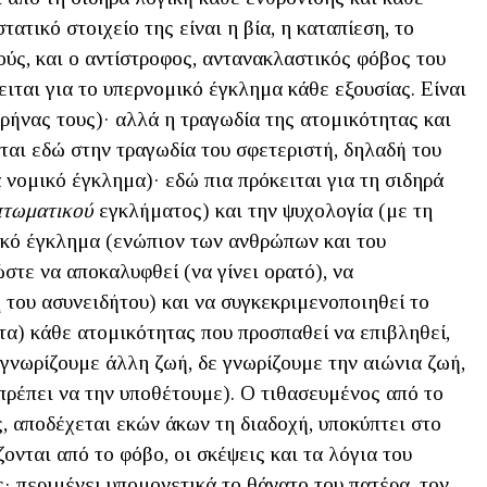
τατικό στοιχείο της είναι η βία, η καταπίεση, το
ούς, και ο αντίστροφος, αντανακλαστικός φόβος του
ιται για το υπερνομικό έγκλημα κάθε εξουσίας. Είναι
ρήνας τους)· αλλά η τραγωδία της ατομικότητας και
ται εδώ στην τραγωδία του σφετεριστή, δηλαδή του
 νομικό έγκλημα)· εδώ πια πρόκειται για τη σιδηρά
πτωματικού
εγκλήματος) και την ψυχολογία (με τη
ικό έγκλημα (ενώπιον των ανθρώπων και του
στε να αποκαλυφθεί (να γίνει ορατό), να
 του ασυνειδήτου) και να συγκεκριμενοποιηθεί το
τα) κάθε ατομικότητας που προσπαθεί να επιβληθεί,
ε γνωρίζουμε άλλη ζωή, δε γνωρίζουμε την αιώνια ζωή,
πρέπει να την υποθέτουμε). Ο τιθασευμένος από το
, αποδέχεται εκών άκων τη διαδοχή, υποκύπτει στο
ζονται από το φόβο, οι σκέψεις και τα λόγια του
ς· περιμένει υπομονετικά το θάνατο του πατέρα, τον