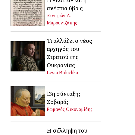
ανέστια ύβρις
Ξενοφών Α.
Μπρουντζάκης
Τι αλλάζει ο νέος
αρχηγός του
Στρατού της
Ουκρανίας
Lesia Bidochko
13η σύνταξη;
Σοβαρά;
Ρωμανός Οικονομίδης
Η σύλληψη του