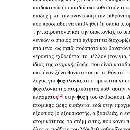
παιδοκτονία (τα παιδιά υποκαθιστούν τους 
διαδοχή και την ανανέωση (την εκθρόνιση
που προσπαθεί να επιβληθεί (η οποία υπό
την πατροκτονία και την υιοκτονία), το υ
γενεών ο οποίος από εχθρότητα διαχωρίζ
επόμενο, ως παιδί ποδοπατά και θανατώνε
γέροντας εχθρεύεται το μέλλον (τον γιο, 
ίδιας της
ατομικής
ζωής, που είναι καταδι
από έναν ξένο θάνατο και με το θάνατό τη
λόγος για ψυχολογία, τότε πρόκειται για 
ψυχολογία της ατομικότητας καθ’ αυτήν, 
[2]
πλάσματος
στην ψυχή του ανθρώπου). Α
ατομικής ζωής εισάγεται εδώ στην πραγμ
εξουσίας (ο εξουσιαστής, ο βασιλιάς, ο ε
ατομικότητας, το στέμμα της, που κάνει π
όλες οι πράξεις του Μάκβεθ καθορίζονται