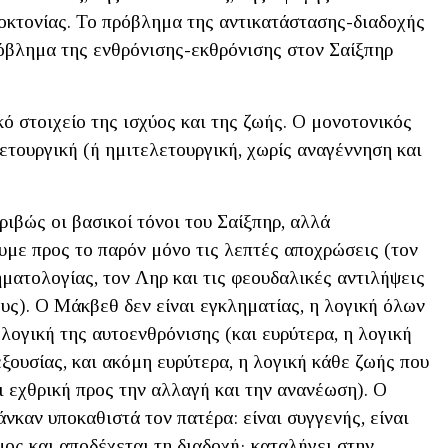
οκτονίας. Το πρόβλημα της αντικατάστασης-διαδοχής
ρόβλημα της ενθρόνισης-εκθρόνισης στον Σαίξπηρ
ό στοιχείο της ισχύος και της ζωής. Ο μονοτονικός
ετουργική (ή ημιτελετουργική, χωρίς αναγέννηση και
ιβώς οι βασικοί τόνοι του Σαίξπηρ, αλλά
υμε προς το παρόν μόνο τις λεπτές αποχρώσεις (τον
ματολογίας, τον Ληρ και τις φεουδαλικές αντιλήψεις
ους). Ο Μάκβεθ δεν είναι εγκληματίας, η λογική όλων
 λογική της αυτοενθρόνισης (και ευρύτερα, η λογική
εξουσίας, και ακόμη ευρύτερα, η λογική κάθε ζωής που
ι εχθρική προς την αλλαγή και την ανανέωση). Ο
νκαν υποκαθιστά τον πατέρα: είναι συγγενής, είναι
μος και αποδέχεται τη διαδοχή· καταλήγει στην