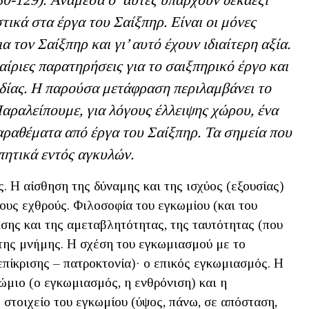
0-129). Ανάμεσα σ’ αυτές υπάρχουν δεκαέξι
τικά στα έργα του Σαίξπηρ. Είναι οι μόνες
 τον Σαίξπηρ και γι’ αυτό έχουν ιδιαίτερη αξία.
ίριες παρατηρήσεις για το σαιξπηρικό έργο και
ωδίας. Η παρούσα μετάφραση περιλαμβάνει το
αραλείπουμε, για λόγους έλλειψης χώρου, ένα
αραθέματα από έργα του Σαίξπηρ. Τα σημεία που
πητικά εντός αγκυλών.
 Η αίσθηση της δύναμης και της ισχύος (εξουσίας)
τους εχθρούς. Φιλοσοφία του εγκωμίου (και του
σης και της αμεταβλητότητας, της ταυτότητας (που
 της μνήμης. Η σχέση του εγκωμιασμού με το
επίκρισης – πατροκτονία)· ο επικός εγκωμιασμός. Η
ώμιο (ο εγκωμιασμός, η ενθρόνιση) και η
 στοιχείο του εγκωμίου (ύψος, πάνω, σε απόσταση,