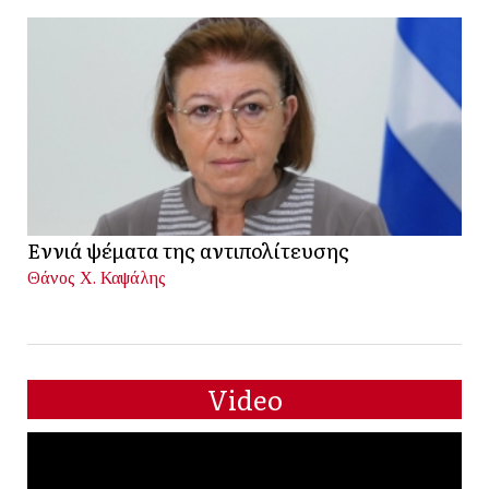
Εννιά ψέματα της αντιπολίτευσης
Θάνος Χ. Καψάλης
Video