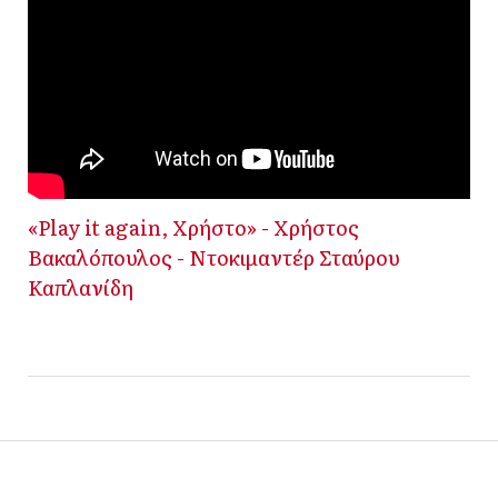
«Play it again, Χρήστο» - Χρήστος
Βακαλόπουλος - Ντοκιμαντέρ Σταύρου
Καπλανίδη