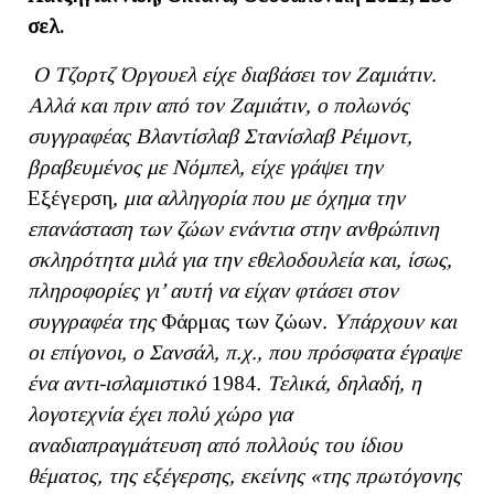
σελ.
Ο Τζορτζ Όργουελ είχε διαβάσει τον Ζαμιάτιν.
Αλλά και πριν από τον Ζαμιάτιν, ο πολωνός
συγγραφέας Βλαντίσλαβ Στανίσλαβ Ρέιμοντ,
βραβευμένος με Νόμπελ, είχε γράψει την
Εξέγερση
, μια αλληγορία που με όχημα την
επανάσταση των ζώων ενάντια στην ανθρώπινη
σκληρότητα μιλά για την εθελοδουλεία και, ίσως,
πληροφορίες γι’ αυτή να είχαν φτάσει στον
συγγραφέα της
Φάρμας των ζώων
. Υπάρχουν και
οι επίγονοι, ο Σανσάλ, π.χ., που πρόσφατα έγραψε
ένα αντι-ισλαμιστικό
1984
. Τελικά, δηλαδή, η
λογοτεχνία έχει πολύ χώρο για
αναδιαπραγμάτευση από πολλούς του ίδιου
θέματος, της εξέγερσης,
εκείνης «της πρωτόγονης