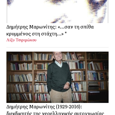
Δημήτρης Μαρωνίτης: «…σαν τη σπίθα
κρυμμένος στη στάχτη…» *
Λίζυ Τσιριμώκου
Δημήτρης Μαρωνίτης (1929-2016):
διεκδικητής της νεοελληνικής αυτογνωσίας