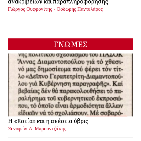
ανακριβειών και παραπληροφόρησης
Γιώργος Θυφρονίτης - Θοδωρής Παντελάρος
ΓΝΩΜΕΣ
Η «Εστία» και η ανέστια ύβρις
Ξενοφών Α. Μπρουντζάκης