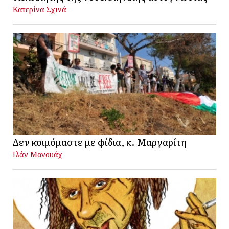
Κατερίνα Σχινά
Δεν κοιμόμαστε με φίδια, κ. Μαργαρίτη
Ιλάν Μανουάχ