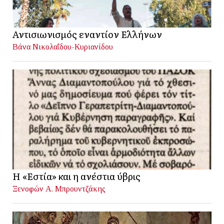
Αντισιωνισμός εναντίον Ελλήνων
Βάνα Νικολαΐδου-Κυριανίδου
Η «Εστία» και η ανέστια ύβρις
Ξενοφών Α. Μπρουντζάκης