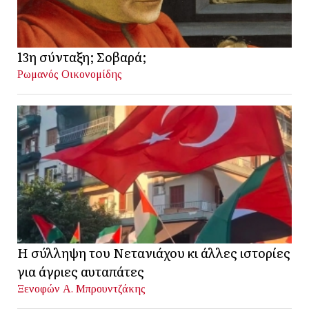
13η σύνταξη; Σοβαρά;
Ρωμανός Οικονομίδης
Η σύλληψη του Νετανιάχου κι άλλες ιστορίες
για άγριες αυταπάτες
Ξενοφών Α. Μπρουντζάκης