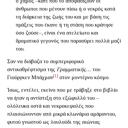
ο χαμός –κάτι που το αποφασίζουν οι
άνθρωποι που μένουν πίσω ή ο νεκρός κατά
τη διάρκεια της ζωής του και με βάση τις
πράξεις που έκανε ή τη στάση που κράτησε
όσο ζούσε–, είναι ένα ατελείωτο και
δραματικό γεγονός που παρασύρει πολλά μαζί
του.
Σαν να διάβαζα το συμπεριφορικό
αντικαθρέφτισμα της
Γραμματικής…
του
[1]
Γιούργκεν Μπάχμαν
στον μοντέρνο κόσμο.
Ίσως, εντέλει, εκείνο που με τράβηξε στο βιβλίο
να ήταν η αντίστιξη στο εξώφυλλό του –
ολόλευκα οστά και νεκροκεφαλές που
πλαισιώνονταν από μικρά κλωνάρια αμάραντου,
φυτού γνωστού ως λουλούδι της αιώνιας