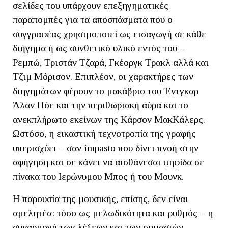
σελίδες του υπάρχουν επεξηγηματικές
παραπομπές για τα αποσπάσματα που ο
συγγραφέας χρησιμοποιεί ως εισαγωγή σε κάθε
διήγημα ή ως συνθετικό υλικό εντός του –
Ρεμπώ, Τριστάν Τζαρά, Γκέοργκ Τρακλ αλλά και
Τζιμ Μόρισον. Επιπλέον, οι χαρακτήρες των
διηγημάτων φέρουν το μακάβριο του Έντγκαρ
Άλαν Πόε και την περιθωριακή αύρα και το
ανεκπλήρωτο εκείνων της Κάρσον ΜακΚάλερς.
Ωστόσο, η εικαστική τεχνοτροπία της γραφής
υπερισχύει – σαν impasto που δίνει πνοή στην
αφήγηση και σε κάνει να αισθάνεσαι ψηφίδα σε
πίνακα του Ιερώνυμου Μπος ή του Μουνκ.
Η παρουσία της μουσικής, επίσης, δεν είναι
αμελητέα: τόσο ως μελωδικότητα και ρυθμός – η
συναρμογή των λέξεων και των σημασιών