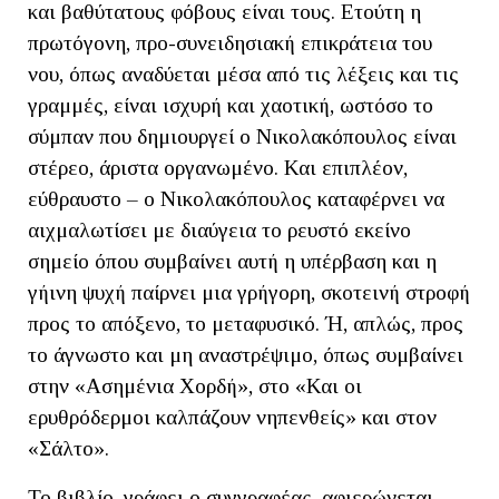
και βαθύτατους φόβους είναι τους. Ετούτη η
πρωτόγονη, προ-συνειδησιακή επικράτεια του
νου, όπως αναδύεται μέσα από τις λέξεις και τις
γραμμές, είναι ισχυρή και χαοτική, ωστόσο το
σύμπαν που δημιουργεί ο Νικολακόπουλος είναι
στέρεο, άριστα οργανωμένο. Και επιπλέον,
εύθραυστο – ο Νικολακόπουλος καταφέρνει να
αιχμαλωτίσει με διαύγεια το ρευστό εκείνο
σημείο όπου συμβαίνει αυτή η υπέρβαση και η
γήινη ψυχή παίρνει μια γρήγορη, σκοτεινή στροφή
προς το απόξενο, το μεταφυσικό. Ή, απλώς, προς
το άγνωστο και μη αναστρέψιμο, όπως συμβαίνει
στην «Ασημένια Χορδή», στο «Και οι
ερυθρόδερμοι καλπάζουν νηπενθείς» και στον
«Σάλτο».
Το βιβλίο, γράφει ο συγγραφέας, αφιερώνεται