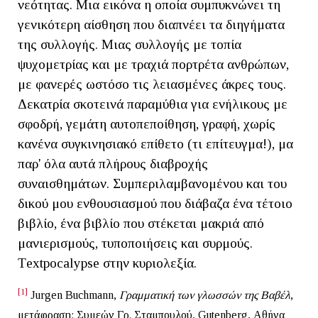
νεότητας. Μια εικόνα η οποία συμπυκνώνει τη
γενικότερη αίσθηση που διαπνέει τα διηγήματα
της συλλογής. Μιας συλλογής με τοπία
ψυχομετρίας και με τραχιά πορτρέτα ανθρώπων,
με φανερές ωστόσο τις λειασμένες άκρες τους.
Δεκατρία σκοτεινά παραμύθια για ενήλικους με
σφοδρή, γεμάτη αυτοπεποίθηση, γραφή, χωρίς
κανένα συγκινησιακό επίθετο (τι επίτευγμα!), μα
παρ' όλα αυτά πλήρους διαβροχής
συναισθημάτων. Συμπεριλαμβανομένου και του
δικού μου ενθουσιασμού που διάβαζα ένα τέτοιο
βιβλίο, ένα βιβλίο που στέκεται μακριά από
μανιερισμούς, τυποποιήσεις και συρμούς.
Τextpocalypse στην κυριολεξία.
[1]
Jurgen Buchmann,
Γραμματική των γλωσσών της Βαβέλ
,
μετάφραση: Συμεών Γρ. Σταμπουλού, Gutenberg, Αθήνα