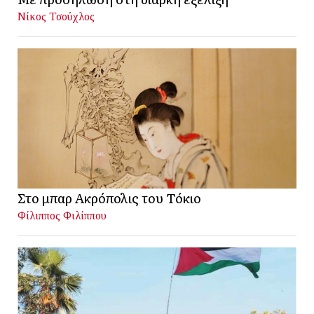
Νίκος Τσούχλος
Στο μπαρ Ακρόπολις του Τόκιο
Φίλιππος Φιλίππου