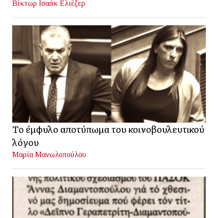
Βίκτωρ Ισαάκ Ελιέζερ
Το έμφυλο αποτύπωμα του κοινοβουλευτικού
λόγου
Μαρία Μανωλοπούλου