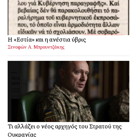
Η «Εστία» και η ανέστια ύβρις
Ξενοφών Α. Μπρουντζάκης
Τι αλλάζει ο νέος αρχηγός του Στρατού της
Ουκρανίας