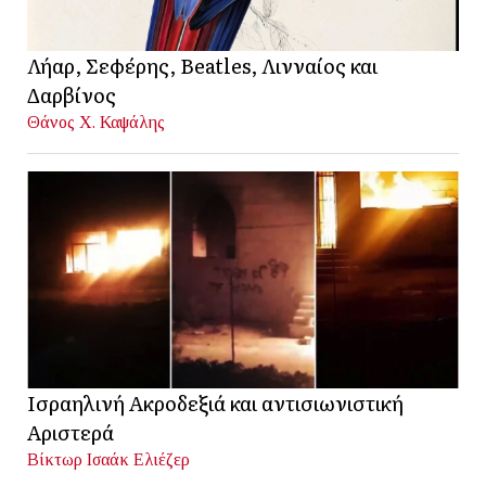
Λήαρ, Σεφέρης, Beatles, Λινναίος και
Δαρβίνος
Θάνος Χ. Καψάλης
Ισραηλινή Ακροδεξιά και αντισιωνιστική
Αριστερά
Βίκτωρ Ισαάκ Ελιέζερ