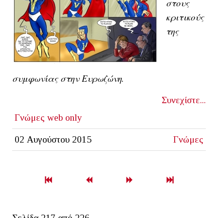
στους
κριτικούς
της
συμφωνίας στην Ευρωζώνη.
Συνεχίστε...
Γνώμες
web only
02 Αυγούστου 2015
Γνώμες
Σελίδα 217 από 226