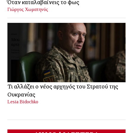
Όταν καταλαβαίνεις το φως
Γιώργος Χωματηνός
Τι αλλάζει ο νέος αρχηγός του Στρατού της
Ουκρανίας
Lesia Bidochko