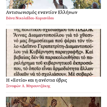
Αντισιωνισμός εναντίον Ελλήνων
Βάνα Νικολαΐδου-Κυριανίδου
Η «Εστία» και η ανέστια ύβρις
Ξενοφών Α. Μπρουντζάκης