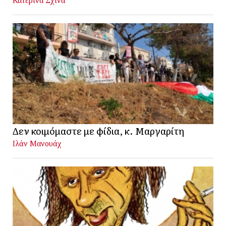
Κατερίνα Σχινά
Δεν κοιμόμαστε με φίδια, κ. Μαργαρίτη
Ιλάν Μανουάχ