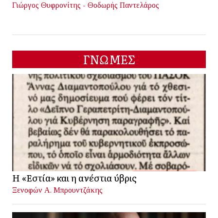
Γιώργος Θυφρονίτης - Θοδωρής Παντελάρος
ΓΝΩΜΕΣ
Η «Εστία» και η ανέστια ύβρις
Ξενοφών Α. Μπρουντζάκης