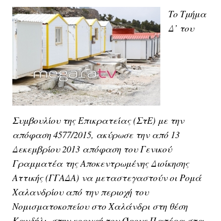
Το
Τμήμα
Δ’ του
Συμβουλίου της Επικρατείας
(ΣτΕ) με την
απόφαση 4577/2015, ακύρωσε την από 13
Δεκεμβρίου 2013 απόφαση του
Γενικού
Γραμματέα της Αποκεντρωμένης Διοίκησης
Αττικής
(ΓΓΑΔΑ) να μεταστεγαστούν οι
Ρομά
Χαλανδρίου
από την περιοχή του
Νομισματοκοπείου στο Χαλάνδρι
στη θέση
Κανδήλι
, στην κορυφή του
Όρους Πατέρα
στα