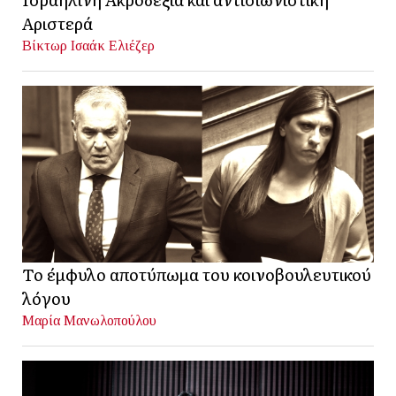
Αριστερά
Βίκτωρ Ισαάκ Ελιέζερ
Το έμφυλο αποτύπωμα του κοινοβουλευτικού
λόγου
Μαρία Μανωλοπούλου