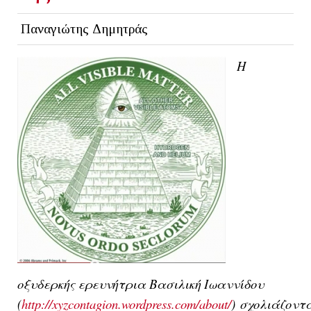
Παναγιώτης Δημητράς
Η
οξυδερκής ερευνήτρια Βασ
ιλική Ιωαννίδου
(
http://xyzcontagion.wordpress.com/about/
)
σχολιάζοντ