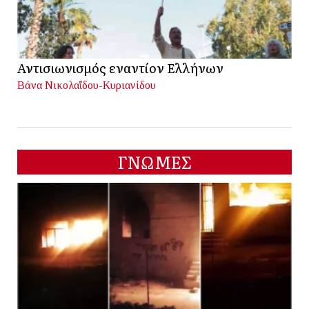
Αντισιωνισμός εναντίον Ελλήνων
Βάνα Νικολαΐδου-Κυριανίδου
ΓΝΩΜΕΣ