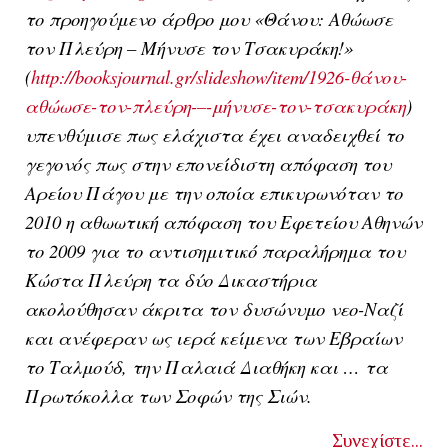
το προηγούμενο άρθρο μου «Θάνου: Αθώωσε
τον Πλεύρη – Μήνυσε τον Τσακυράκη!»
(
http://booksjournal.gr/slideshow/item/1926-θάνου-
αθώωσε-τον-πλεύρη-–-μήνυσε-τον-τσακυράκη
)
υπενθύμισε πως ελάχιστα έχει αναδειχθεί το
γεγονός πως στην επονείδιστη απόφαση του
Αρείου Πάγου με την οποία επικυρωνόταν
το
2010 η αθωωτική απόφαση του Εφετείου Αθηνών
το 2009 για το αντισημιτικό παραλήρημα του
Κώστα Πλεύρη τα δύο Δικαστήρια
ακολούθησαν άκριτα τον δυσώνυμο νεο-Ναζί
και ανέφεραν ως ιερά κείμενα των Εβραίων
το Ταλμούδ, την Παλαιά Διαθήκη και … τα
Πρωτόκολλα των Σοφών της Σιών.
Συνεχίστε...