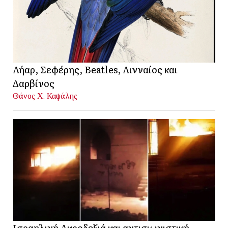
Λήαρ, Σεφέρης, Beatles, Λινναίος και
Δαρβίνος
Θάνος Χ. Καψάλης
Ισραηλινή Ακροδεξιά και αντισιωνιστική