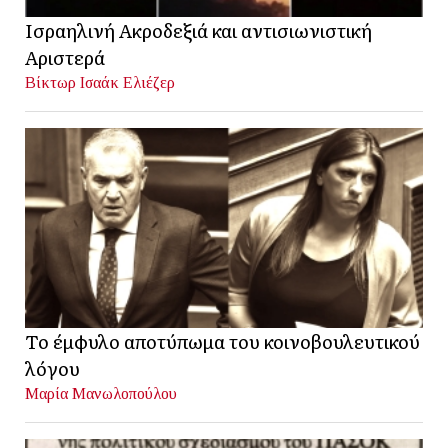
Ισραηλινή Ακροδεξιά και αντισιωνιστική
Αριστερά
Βίκτωρ Ισαάκ Ελιέζερ
Το έμφυλο αποτύπωμα του κοινοβουλευτικού
λόγου
Μαρία Μανωλοπούλου