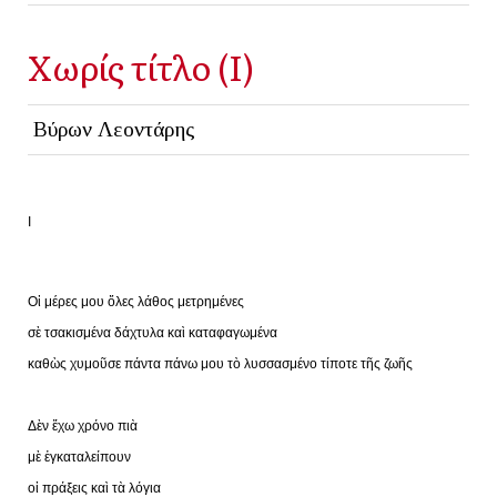
Χωρίς τίτλο (I)
Βύρων Λεοντάρης
Ι
Οἱ μέρες μου ὅλες λάθος μετρημένες
σὲ τσακισμένα δάχτυλα καὶ καταφαγωμένα
καθὼς χυμοῦσε πάντα πάνω μου τὸ λυσσασμένο τίποτε τῆς ζωῆς
Δὲν ἔχω χρόνο πιὰ
μὲ ἐγκαταλείπουν
οἱ πράξεις καὶ τὰ λόγια