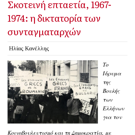
Σκοτεινή επταετία, 1967-
1974: η δικτατορία των
συνταγματαρχών
Ηλίας Κανέλλης
Το
Ίδρυμα
της
Βουλής
των
Ελλήνων
για τον
Κοινοβουλευτισμό και τη Δημοκρατία, με