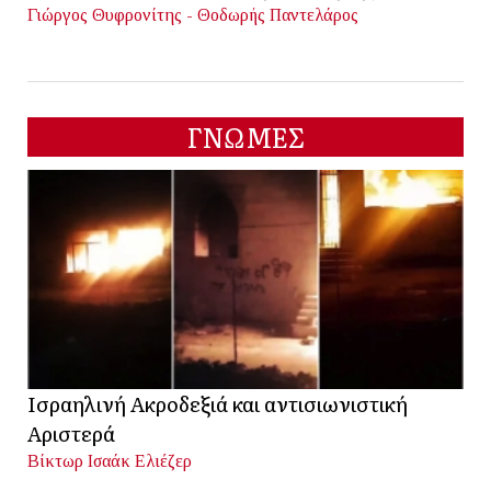
Γιώργος Θυφρονίτης - Θοδωρής Παντελάρος
ΓΝΩΜΕΣ
Ισραηλινή Ακροδεξιά και αντισιωνιστική
Αριστερά
Βίκτωρ Ισαάκ Ελιέζερ