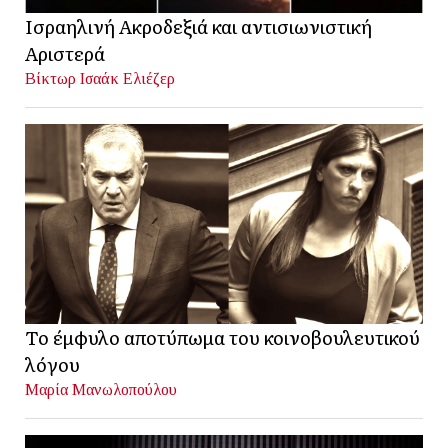
Ισραηλινή Ακροδεξιά και αντισιωνιστική
Αριστερά
Βίκτωρ Ισαάκ Ελιέζερ
Το έμφυλο αποτύπωμα του κοινοβουλευτικού
λόγου
Μαρία Μανωλοπούλου