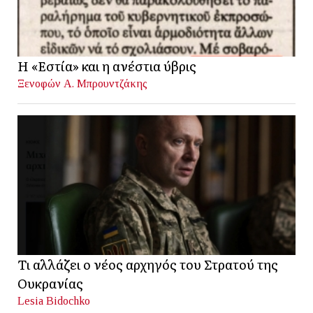
Η «Εστία» και η ανέστια ύβρις
Ξενοφών Α. Μπρουντζάκης
Τι αλλάζει ο νέος αρχηγός του Στρατού της
Ουκρανίας
Lesia Bidochko