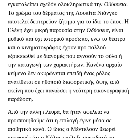
εγκαταλείπει σχεδόν ολοκληρωτικά την
Οδύσσεια
.
Το χρώμα του δέρματος της Λουπίτα Νιόνγκο
αποτελεί δευτερεύον ζήτημα για το ίδιο το έπος. Η
Ελένη έχει μικρή παρουσία στην
Οδύσσεια
, είναι
μυθικό και όχι ιστορικό πρόσωπο, ενώ το θέατρο
και ο κινηματογράφος έχουν προ πολλού
εξοικειωθεί με διανομές που αγνοούν το φύλο ή
την καταγωγή των χαρακτήρων. Κανένα αρχαίο
κείμενο δεν ακυρώνεται επειδή ένας ρόλος
ανατίθεται σε ηθοποιό διαφορετικής όψης από
εκείνη που έχει παγιώσει η νεότερη εικονογραφική
παράδοση.
Από την άλλη πλευρά, θα ήταν αφέλεια να
προσποιηθούμε ότι η επιλογή έγινε μέσα σε
αισθητικό κενό. Ο ίδιος ο Μέντελσον θεωρεί
προφανές ότι ο Νόλαν επέλεξε συνειδητά να