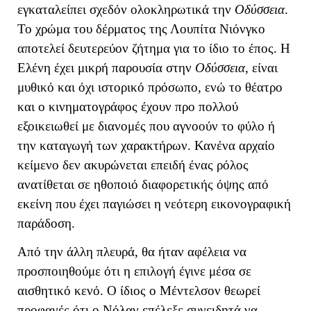
εγκαταλείπει σχεδόν ολοκληρωτικά την
Οδύσσεια
.
Το χρώμα του δέρματος της Λουπίτα Νιόνγκο
αποτελεί δευτερεύον ζήτημα για το ίδιο το έπος. Η
Ελένη έχει μικρή παρουσία στην
Οδύσσεια
, είναι
μυθικό και όχι ιστορικό πρόσωπο, ενώ το θέατρο
και ο κινηματογράφος έχουν προ πολλού
εξοικειωθεί με διανομές που αγνοούν το φύλο ή
την καταγωγή των χαρακτήρων. Κανένα αρχαίο
κείμενο δεν ακυρώνεται επειδή ένας ρόλος
ανατίθεται σε ηθοποιό διαφορετικής όψης από
εκείνη που έχει παγιώσει η νεότερη εικονογραφική
παράδοση.
Από την άλλη πλευρά, θα ήταν αφέλεια να
προσποιηθούμε ότι η επιλογή έγινε μέσα σε
αισθητικό κενό. Ο ίδιος ο Μέντελσον θεωρεί
προφανές ότι ο Νόλαν επέλεξε συνειδητά να