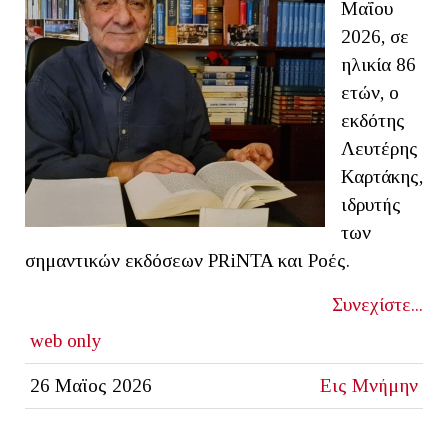
Μαΐου
2026, σε
ηλικία 86
ετών, ο
εκδότης
Λευτέρης
Καρτάκης,
ιδρυτής
των
σημαντικών εκδόσεων PRiNTA και Ροές.
Συνεχίστε...
web only
26 Μαϊος 2026
Εις Μνήμην