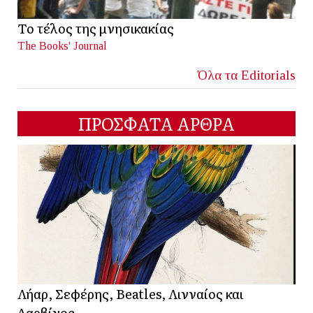
Το τέλος της μνησικακίας
The Books' Journal
Όλα τα Editorials
ΠΡΟΣΦΑΤΑ ΑΡΘΡΑ
Λήαρ, Σεφέρης, Beatles, Λινναίος και
Δαρβίνος