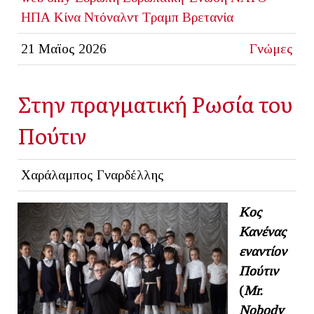
ΗΠΑ
Κίνα
Ντόναλντ Τραμπ
Βρετανία
21 Μαϊος 2026
Γνώμες
Στην πραγματική Ρωσία του
Πούτιν
Χαράλαμπος Γναρδέλλης
Κος
Κανένας
εναντίον
Πούτιν
(
Mr
.
Nobody