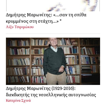
Δημήτρης Μαρωνίτης: «…σαν τη σπίθα
κρυμμένος στη στάχτη…» *
Λίζυ Τσιριμώκου
Δημήτρης Μαρωνίτης (1929-2016):
διεκδικητής της νεοελληνικής αυτογνωσίας
Κατερίνα Σχινά