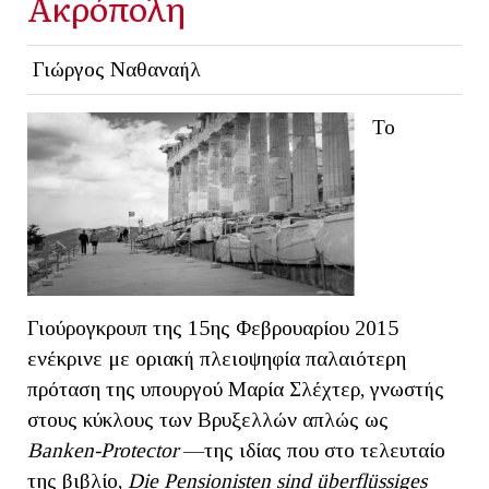
Ακρόπολη
Γιώργος Ναθαναήλ
Το
Γιούρογκρουπ της 15ης Φεβρουαρίου 2015
ενέκρινε με οριακή πλειοψηφία παλαιότερη
πρόταση της υπουργού Μαρία Σλέχτερ, γνωστής
στους κύκλους των Βρυξελλών απλώς ως
Banken
-
Prote
ctor
—της ιδίας που στο τελευταίο
της βιβλίο,
Die
Pensionisten
sind
ü
berfl
ü
ssiges