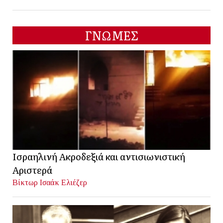
ΓΝΩΜΕΣ
Ισραηλινή Ακροδεξιά και αντισιωνιστική
Αριστερά
Βίκτωρ Ισαάκ Ελιέζερ