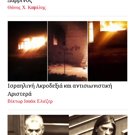
Θάνος Χ. Καψάλης
Ισραηλινή Ακροδεξιά και αντισιωνιστική
Αριστερά
Βίκτωρ Ισαάκ Ελιέζερ