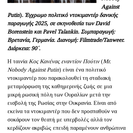
Against
Putin
)
. Έγχρωμο πολιτικό ντοκιμαντέρ δανικής
παραγωγής 2025, σε σκηνοθεσία των
David
Borenstein
και
Pavel
Talankin
. Συμπαραγωγή:
Βρετανία, Γερμανία. Διανομή: F
ilmtrade
/T
anweer
.
Διάρκεια: 90΄.
Η ταινία
Κος Κανένας εναντίον Πούτιν
(
Mr.
Nobody Against Putin
) είναι ένα πολιτικό
ντοκιμαντέρ που παρακολουθεί τη σταδιακή
μεταμόρφωση της καθημερινής ζωής σε μια
μικρή ρωσική πόλη των Ουραλίων μετά την
εισβολή της Ρωσίας στην Ουκρανία. Είναι από
εκείνα τα ντοκιμαντέρ που δεν προσπαθούν να
σοκάρουν τον θεατή με υπερβολές αλλά τον
κερδίζουν ακριβώς επειδή παραμένουν ανθρώπινα