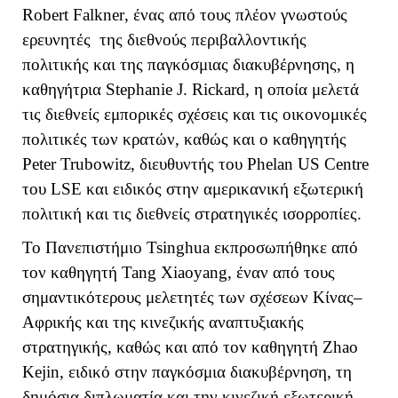
Robert
Falkner
, ένας από τους πλέον γνωστούς
ερευνητές της διεθνούς περιβαλλοντικής
πολιτικής και της παγκόσμιας διακυβέρνησης, η
καθηγήτρια
Stephanie
J
.
Rickard
, η οποία μελετά
τις διεθνείς εμπορικές σχέσεις και τις οικονομικές
πολιτικές των κρατών, καθώς και ο καθηγητής
Peter
Trubowitz
, διευθυντής του
Phelan
US
Centre
του
LSE
και ειδικός στην αμερικανική εξωτερική
πολιτική και τις διεθνείς στρατηγικές ισορροπίες.
Το Πανεπιστήμιο
Tsinghua
εκπροσωπήθηκε από
τον καθηγητή
Tang
Xiaoyang
, έναν από τους
σημαντικότερους μελετητές των σχέσεων Κίνας–
Αφρικής και της κινεζικής αναπτυξιακής
στρατηγικής, καθώς και από τον καθηγητή
Zhao
Kejin
, ειδικό στην παγκόσμια διακυβέρνηση, τη
δημόσια διπλωματία και την κινεζική εξωτερική