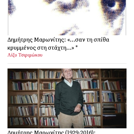
Δημήτρης Μαρωνίτης: «…σαν τη σπίθα
κρυμμένος στη στάχτη…» *
Λίζυ Τσιριμώκου
Δημήτρης Μαρωνίτης (1929-2016):