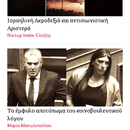
Ισραηλινή Ακροδεξιά και αντισιωνιστική
Αριστερά
Βίκτωρ Ισαάκ Ελιέζερ
Το έμφυλο αποτύπωμα του κοινοβουλευτικού
λόγου
Μαρία Μανωλοπούλου