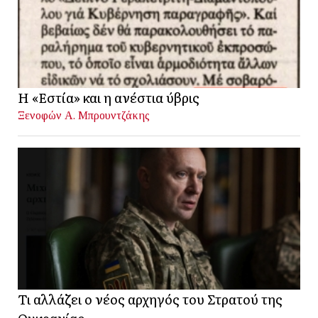
Η «Εστία» και η ανέστια ύβρις
Ξενοφών Α. Μπρουντζάκης
Τι αλλάζει ο νέος αρχηγός του Στρατού της