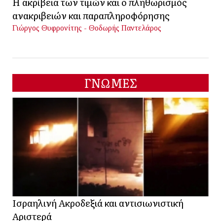
Η ακρίβεια των τιμών και ο πληθωρισμός
ανακριβειών και παραπληροφόρησης
Γιώργος Θυφρονίτης - Θοδωρής Παντελάρος
ΓΝΩΜΕΣ
Ισραηλινή Ακροδεξιά και αντισιωνιστική
Αριστερά