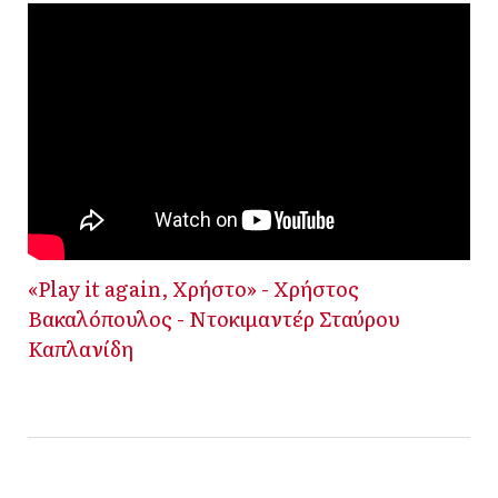
«Play it again, Χρήστο» - Χρήστος
Βακαλόπουλος - Ντοκιμαντέρ Σταύρου
Καπλανίδη