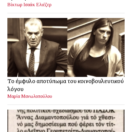
Βίκτωρ Ισαάκ Ελιέζερ
Το έμφυλο αποτύπωμα του κοινοβουλευτικού
λόγου
Μαρία Μανωλοπούλου