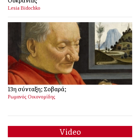
Ουκρανίας
Lesia Bidochko
13η σύνταξη; Σοβαρά;
Ρωμανός Οικονομίδης
Video