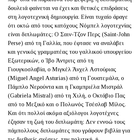
δουλειά φαίνεται να έχει και θετικές επιδράσεις
στη λογοτεχνική δημιουργία. Είναι τυχαίο άραγε
ότι οκτώ από τους κατόχους Νόμπελ λογοτεχνίας
είναι διπλωμάτες; Ο Σαιν-Τζον Περς (Saint-John
Perse) από τη Γαλλία, που έφτασε να αναλάβει
και γενικός γραμματέας του γαλλικού υπουργείου
Εξωτερικών, ο Ίβο Άντριτς από τη
Γιουγκοσλαβία, ο Μιγκέλ Άνχελ Αστούριας
(Miguel Angel Asturias) από τη Γουατεμάλα, o
Πάμπλο Νερούντα και η Γκαμπριέλα Μιστράλ
(Gabriela Mistral) από τη Χιλή, ο Oκτάβιο Πας
από το Μεξικό και ο Πολωνός Τσέσλαβ Μίλος.
Και ότι πολλοί ακόμα αξιόλογοι λογοτέχνες
έζησαν τη ζωή του διπλωμάτη; Δεν εννοώ τους
πάμπολλους διπλωμάτες που γράφουν βιβλία για
τις διεθνείς σχέσεις, την πολιτική, ή