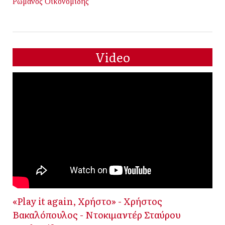
Ρωμανός Οικονομίδης
Video
«Play it again, Χρήστο» - Χρήστος
Βακαλόπουλος - Ντοκιμαντέρ Σταύρου