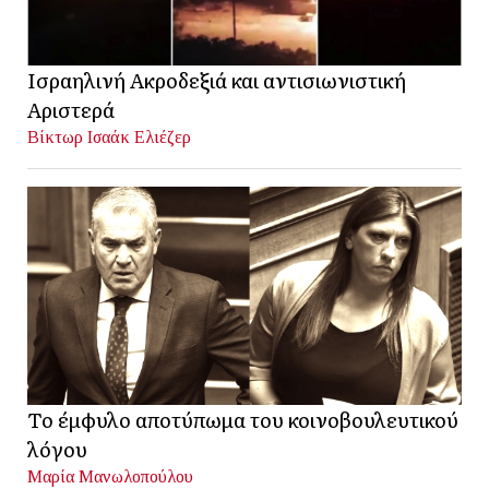
Ισραηλινή Ακροδεξιά και αντισιωνιστική
Αριστερά
Βίκτωρ Ισαάκ Ελιέζερ
Το έμφυλο αποτύπωμα του κοινοβουλευτικού
λόγου
Μαρία Μανωλοπούλου