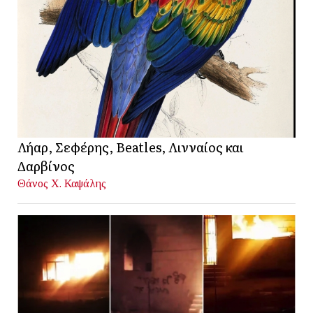
Λήαρ, Σεφέρης, Beatles, Λινναίος και
Δαρβίνος
Θάνος Χ. Καψάλης