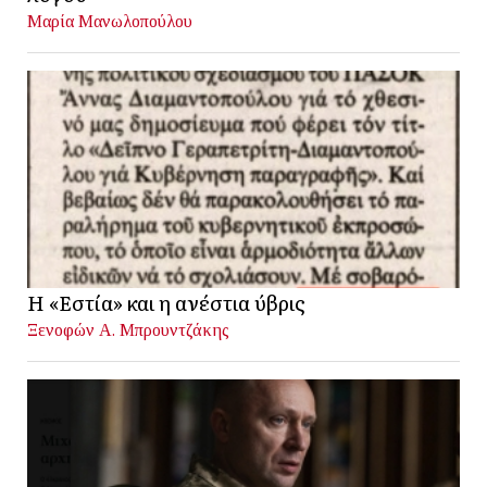
Μαρία Μανωλοπούλου
Η «Εστία» και η ανέστια ύβρις
Ξενοφών Α. Μπρουντζάκης