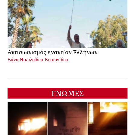
Αντισιωνισμός εναντίον Ελλήνων
Βάνα Νικολαΐδου-Κυριανίδου
ΓΝΩΜΕΣ