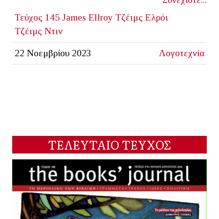
Τεύχος 145
James Ellroy
Τζέιμς Ελρόι
Τζέιμς Ντιν
22 Νοεμβρίου 2023
Λογοτεχνία
ΤΕΛΕΥΤΑΙΟ ΤΕΥΧΟΣ