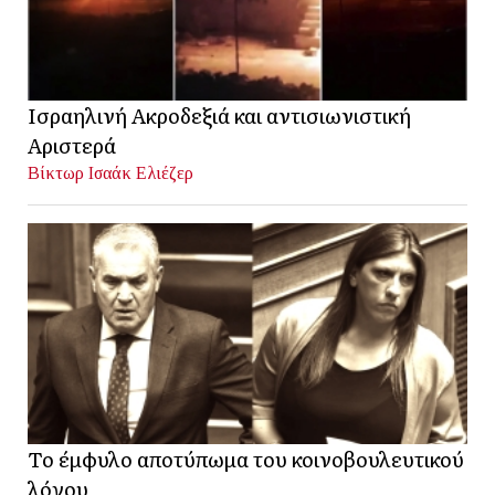
Ισραηλινή Ακροδεξιά και αντισιωνιστική
Αριστερά
Βίκτωρ Ισαάκ Ελιέζερ
Το έμφυλο αποτύπωμα του κοινοβουλευτικού
λόγου