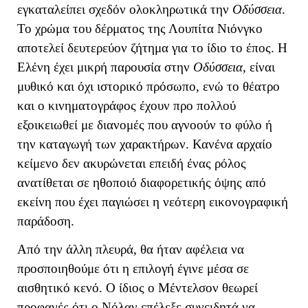
εγκαταλείπει σχεδόν ολοκληρωτικά την
Οδύσσεια
.
Το χρώμα του δέρματος της Λουπίτα Νιόνγκο
αποτελεί δευτερεύον ζήτημα για το ίδιο το έπος. Η
Ελένη έχει μικρή παρουσία στην
Οδύσσεια
, είναι
μυθικό και όχι ιστορικό πρόσωπο, ενώ το θέατρο
και ο κινηματογράφος έχουν προ πολλού
εξοικειωθεί με διανομές που αγνοούν το φύλο ή
την καταγωγή των χαρακτήρων. Κανένα αρχαίο
κείμενο δεν ακυρώνεται επειδή ένας ρόλος
ανατίθεται σε ηθοποιό διαφορετικής όψης από
εκείνη που έχει παγιώσει η νεότερη εικονογραφική
παράδοση.
Από την άλλη πλευρά, θα ήταν αφέλεια να
προσποιηθούμε ότι η επιλογή έγινε μέσα σε
αισθητικό κενό. Ο ίδιος ο Μέντελσον θεωρεί
προφανές ότι ο Νόλαν επέλεξε συνειδητά να