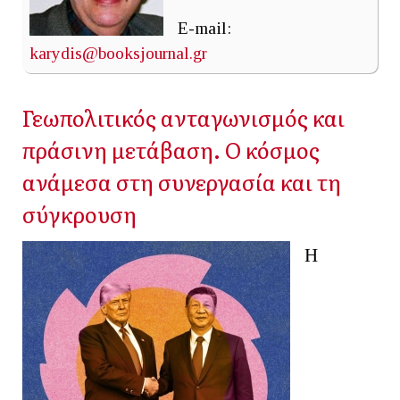
E-mail:
karydis@booksjournal.gr
Γεωπολιτικός ανταγωνισμός και
πράσινη μετάβαση. Ο κόσμος
ανάμεσα στη συνεργασία και τη
σύγκρουση
Η