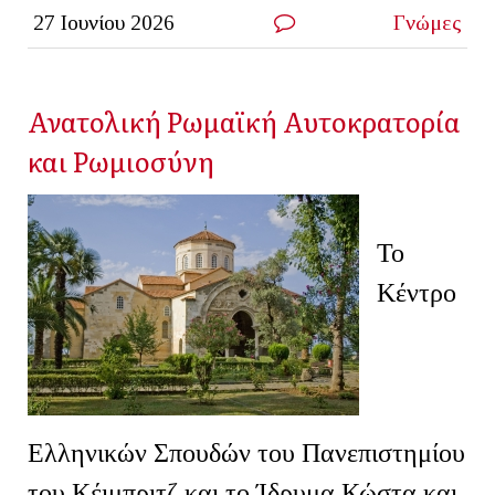
27 Ιουνίου 2026
Γνώμες
Ανατολική Ρωμαϊκή Αυτοκρατορία
και Ρωμιοσύνη
Το
Κέντρο
Ελληνικών Σπουδών του Πανεπιστημίου
του Κέιμπριτζ και το Ίδρυμα Κώστα και