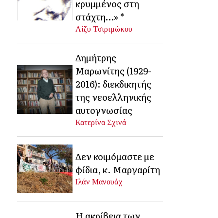
κρυμμένος στη
στάχτη…» *
Λίζυ Τσιριμώκου
Δημήτρης
Μαρωνίτης (1929-
2016): διεκδικητής
της νεοελληνικής
αυτογνωσίας
Κατερίνα Σχινά
Δεν κοιμόμαστε με
φίδια, κ. Μαργαρίτη
Ιλάν Μανουάχ
Η ακρίβεια των