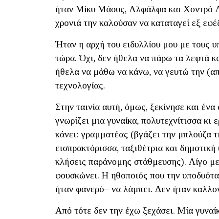
ήταν Μίκυ Μάους, Αλφάλφα και Χοντρό Λι
χρονιά την καλούσαν να καταταγεί εξ εφέ
Ήταν η αρχή του ειδυλλίου μου με τους υ
τώρα. Όχι, δεν ήθελα να πάρω τα λεφτά κ
ήθελα να μάθω να κάνω, να γευτώ την (α
τεχνολογίας.
Στην ταινία αυτή, όμως, ξεκίνησε και έν
γνωρίζει μια γυναίκα, πολυτεχνίτισσα κι ε
κάνει: γραμματέας (βγάζει την μπλούζα τ
εισπρακτόρισσα, ταξιθέτρια και δημοτική
κλήσεις παράνομης στάθμευσης). Λίγο μετ
φουσκώνει. Η ηθοποιός που την υποδυότα
ήταν φανερό– να λάμπει. Δεν ήταν καλλο
Από τότε δεν την έχω ξεχάσει. Μία γυναί