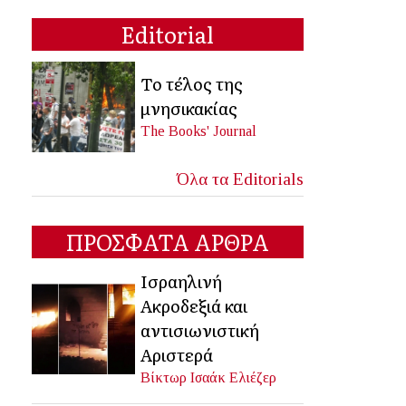
Editorial
Το τέλος της
μνησικακίας
The Books' Journal
Όλα τα Editorials
ΠΡΟΣΦΑΤΑ ΑΡΘΡΑ
Ισραηλινή
Ακροδεξιά και
αντισιωνιστική
Αριστερά
Βίκτωρ Ισαάκ Ελιέζερ