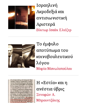
Ισραηλινή
Ακροδεξιά και
αντισιωνιστική
Αριστερά
Βίκτωρ Ισαάκ Ελιέζερ
Το έμφυλο
αποτύπωμα του
κοινοβουλευτικού
λόγου
Μαρία Μανωλοπούλου
Η «Εστία» και η
ανέστια ύβρις
Ξενοφών Α.
Μπρουντζάκης