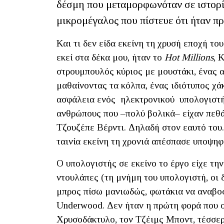
δέσμη που μεταμορφωνόταν σε ιστορί
μικρομέγαλος που πίστευε ότι ήταν π
Και τι δεν είδα εκείνη τη χρυσή εποχή το
εκεί στα δέκα μου, ήταν το
Hot
Millions
, 
στρουμπουλός κύριος με μουστάκι, ένας α
μαθαίνοντας τα κόλπα, ένας ιδιότυπος χά
ασφάλεια ενός ηλεκτρονικού υπολογιστή 
ανθρώπους που –πολύ βολικά– είχαν πεθά
Τζουζέπε Βέρντι. Δηλαδή στον εαυτό του.
ταινία εκείνη τη χρονιά απέσπασε υποψηφ
Ο υπολογιστής σε εκείνο το έργο είχε την
ντουλάπες (τη μνήμη του υπολογιστή, οι δ
μπρος πίσω μανιωδώς, φωτάκια να αναβο
Underwood. Δεν ήταν η πρώτη φορά που ο 
Χρυσοδάκτυλο, τον Τζέιμς Μποντ, τέσσερα