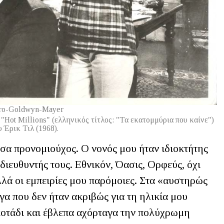
ro-Goldwyn-Mayer
"Hot Millions" (ελληνικός τίτλος: "Τα εκατομμύρια που καίνε")
υ Έρικ Τιλ (1968).
ωσα προνομιούχος. Ο νονός μου ήταν ιδιοκτήτης
διευθυντής τους. Εθνικόν, Όασις, Ορφεύς, όχι
λά οι εμπειρίες μου παρόμοιες. Στα «αυστηρώς
γα που δεν ήταν ακριβώς για τη ηλικία μου
οτάδι και έβλεπα αχόρταγα την πολύχρωμη