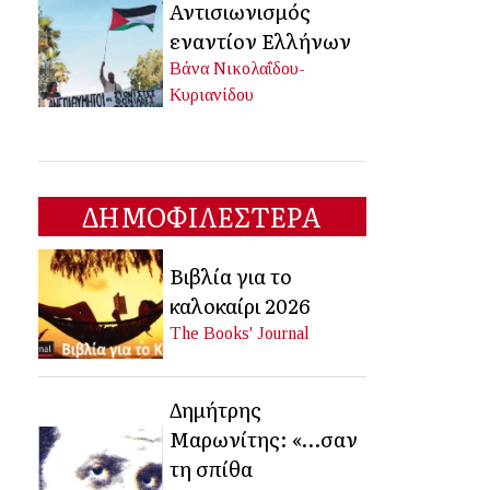
Αντισιωνισμός
εναντίον Ελλήνων
Βάνα Νικολαΐδου-
Κυριανίδου
ΔΗΜΟΦΙΛΕΣΤΕΡΑ
Βιβλία για το
καλοκαίρι 2026
The Books' Journal
Δημήτρης
Μαρωνίτης: «…σαν
τη σπίθα