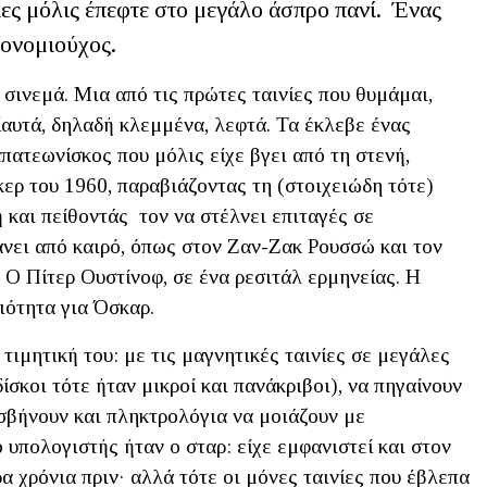
ες μόλις έπεφτε στο μεγάλο άσπρο πανί. Ένας
ρονομιούχος.
υ σινεμά. Μια από τις πρώτες ταινίες που θυμάμαι,
Καυτά, δηλαδή κλεμμένα, λεφτά. Τα έκλεβε ένας
πατεωνίσκος που μόλις είχε βγει από τη στενή,
κερ του 1960, παραβιάζοντας τη (στοιχειώδη τότε)
και πείθοντάς τον να στέλνει επιταγές σε
νει από καιρό, όπως στον Ζαν-Ζακ Ρουσσώ και τον
 Ο Πίτερ Ουστίνοφ, σε ένα ρεσιτάλ ερμηνείας. Η
ιότητα για Όσκαρ.
 τιμητική του: με τις μαγνητικές ταινίες σε μεγάλες
ίσκοι τότε ήταν μικροί και πανάκριβοι), να πηγαίνουν
σβήνουν και πληκτρολόγια να μοιάζουν με
υπολογιστής ήταν ο σταρ: είχε εμφανιστεί και στον
 χρόνια πριν· αλλά τότε οι μόνες ταινίες που έβλεπα