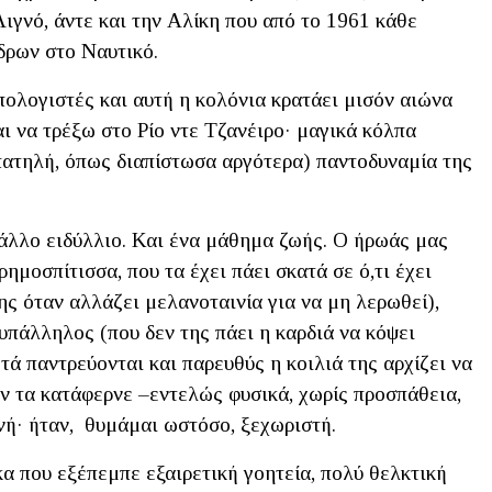
γνό, άντε και την Αλίκη που από το 1961 κάθε
δρων στο Ναυτικό.
πολογιστές και αυτή η κολόνια κρατάει μισόν αιώνα
αι να τρέξω στο Ρίο ντε Τζανέιρο· μαγικά κόλπα
πατηλή, όπως διαπίστωσα αργότερα) παντοδυναμία της
α άλλο ειδύλλιο. Και ένα μάθημα ζωής. Ο ήρωάς μας
ρημοσπίτισσα, που τα έχει πάει σκατά σε ό,τι έχει
ης όταν αλλάζει μελανοταινία για να μη λερωθεί),
 υπάλληλος (που δεν της πάει η καρδιά να κόψει
ά παντρεύονται και παρευθύς η κοιλιά της αρχίζει να
ν τα κατάφερνε –εντελώς φυσικά, χωρίς προσπάθεια,
νή· ήταν, θυμάμαι ωστόσο, ξεχωριστή.
κα που εξέπεμπε εξαιρετική γοητεία, πολύ θελκτική