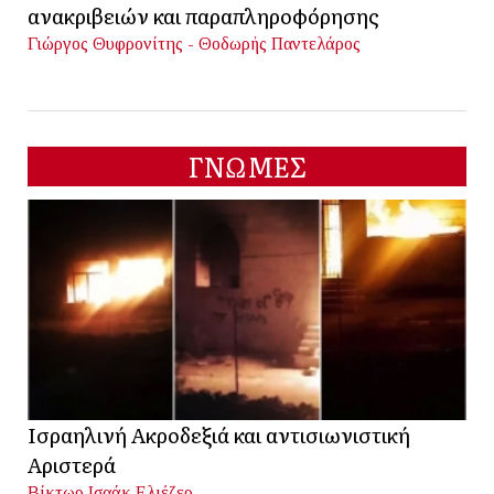
ανακριβειών και παραπληροφόρησης
Γιώργος Θυφρονίτης - Θοδωρής Παντελάρος
ΓΝΩΜΕΣ
Ισραηλινή Ακροδεξιά και αντισιωνιστική
Αριστερά
Βίκτωρ Ισαάκ Ελιέζερ