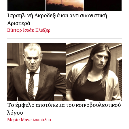
Ισραηλινή Ακροδεξιά και αντισιωνιστική
Αριστερά
Βίκτωρ Ισαάκ Ελιέζερ
Το έμφυλο αποτύπωμα του κοινοβουλευτικού
λόγου
Μαρία Μανωλοπούλου