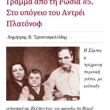
Γράμμα από τη Ρωσία #5.
Στο υπόγειο του Αντρέι
Πλατόνοφ
Δημήτρης Β. Τριανταφυλλίδης
Η Σίμπα,
η
τρίχρονη
περσική
γάτα, με
κοίταξε
απορημένη, βλέποντας να φοράω το βαρύ