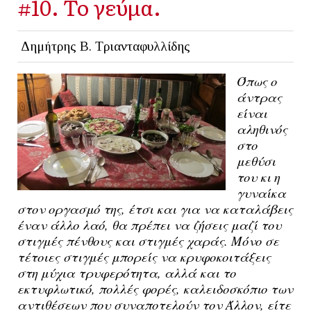
#10. Το γεύμα.
Δημήτρης Β. Τριανταφυλλίδης
Όπως ο
άντρας
είναι
αληθινός
στο
μεθύσι
του κι η
γυναίκα
στον οργασμό της, έτσι και για να καταλάβεις
έναν άλλο λαό, θα πρέπει να ζήσεις μαζί του
στιγμές πένθους και στιγμές χαράς. Μόνο σε
τέτοιες στιγμές μπορείς να κρυφοκοιτάξεις
στη μύχια τρυφερότητα, αλλά και το
εκτυφλωτικό, πολλές φορές, καλειδοσκόπιο των
αντιθέσεων που συναποτελούν τον Άλλον, είτε