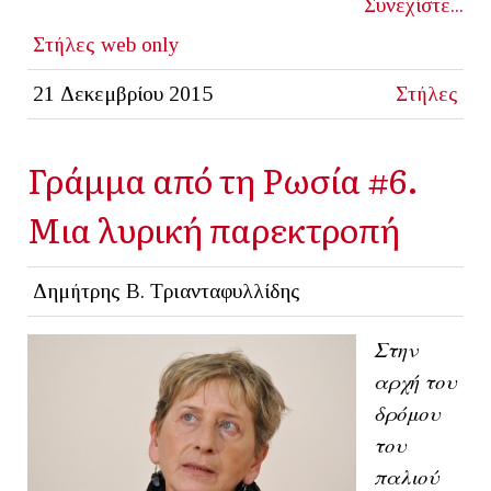
Συνεχίστε...
Στήλες
web only
21 Δεκεμβρίου 2015
Στήλες
Γράμμα από τη Ρωσία #6.
Μια λυρική παρεκτροπή
Δημήτρης Β. Τριανταφυλλίδης
Στην
αρχή του
δρόμου
του
παλιού