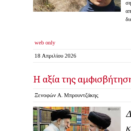
ση
απ
δι
web only
18 Απριλίου 2026
Η αξία της αμφισβήτησ
Ξενοφών Α. Μπρουντζάκης
Δ
κ