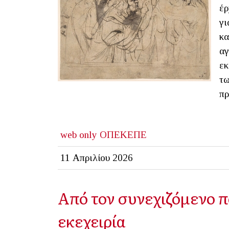
έρ
γι
κα
αγ
εκ
τω
πρ
web only
ΟΠΕΚΕΠΕ
11 Απριλίου 2026
Από τον συνεχιζόμενο π
εκεχειρία