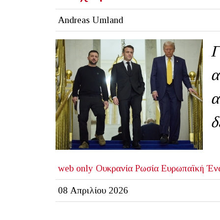
Andreas Umland
Γ
α
α
δ
web only
Ουκρανία
Ρωσία
Ευρωπαϊκή Έν
08 Απριλίου 2026