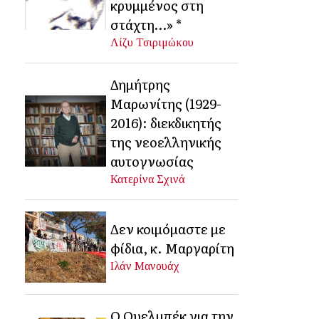
κρυμμένος στη
στάχτη…» *
Λίζυ Τσιριμώκου
Δημήτρης
Μαρωνίτης (1929-
2016): διεκδικητής
της νεοελληνικής
αυτογνωσίας
Κατερίνα Σχινά
Δεν κοιμόμαστε με
φίδια, κ. Μαργαρίτη
Ιλάν Μανουάχ
Ο Ουελμπέκ για την