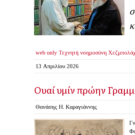
σ
κ
web only
Τεχνητή νοημοσύνη
Χεζμπολά
13 Απριλίου 2026
Ουαί υμίν πρώην Γραμμα
Θανάσης Η. Καραγιάννης
Γν
Φα