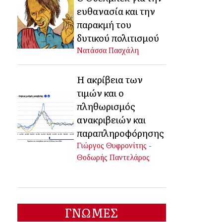
ευθανασία και την
παρακμή του
δυτικού πολιτισμού
Νατάσσα Πασχάλη
Η ακρίβεια των
τιμών και ο
πληθωρισμός
ανακριβειών και
παραπληροφόρησης
Γιώργος Θυφρονίτης -
Θοδωρής Παντελάρος
ΓΝΩΜΕΣ