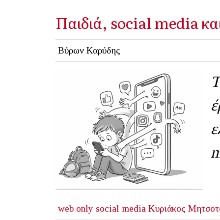
Παιδιά, social media κα
Βύρων Καρύδης
Τ
έ
ε
m
web only
social media
Κυριάκος Μητσοτ