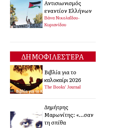
Αντισιωνισμός
εναντίον Ελλήνων
Βάνα Νικολαΐδου-
Κυριανίδου
ΔΗΜΟΦΙΛΕΣΤΕΡΑ
Βιβλία για το
καλοκαίρι 2026
The Books' Journal
Δημήτρης
Μαρωνίτης: «…σαν
τη σπίθα