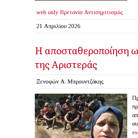
web only
Βρετανία
Αντισημιτισμός
21 Απριλίου 2026
Η αποσταθεροποίηση ως
της Αριστεράς
Ξενοφών Α. Μπρουντζάκης
Πρ
πρ
απ
συ
es