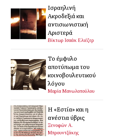
Ισραηλινή
Ακροδεξιά και
αντισιωνιστική
Αριστερά
Βίκτωρ Ισαάκ Ελιέζερ
Το έμφυλο
αποτύπωμα του
κοινοβουλευτικού
λόγου
Μαρία Μανωλοπούλου
Η «Εστία» και η
ανέστια ύβρις
Ξενοφών Α.
Μπρουντζάκης