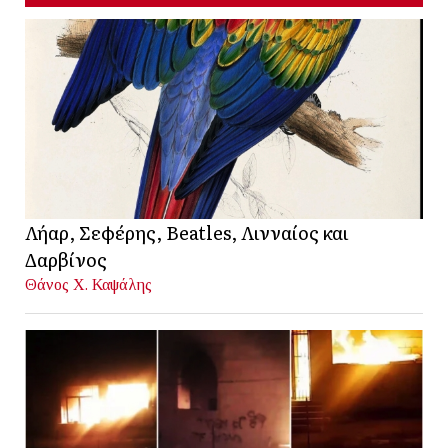
Λήαρ, Σεφέρης, Beatles, Λινναίος και
Δαρβίνος
Θάνος Χ. Καψάλης