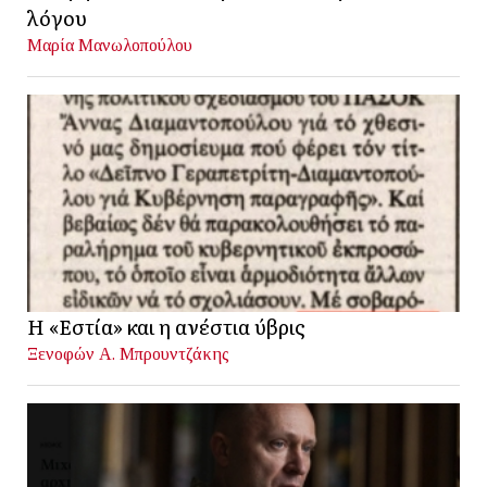
λόγου
Μαρία Μανωλοπούλου
Η «Εστία» και η ανέστια ύβρις
Ξενοφών Α. Μπρουντζάκης