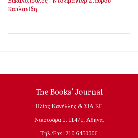
Βακαλόπουλος - Ντοκιμαντέρ Σταύρου
Καπλανίδη
The Books' Journal
Ηλίας Κανέλλης & ΣΙΑ ΕΕ
Nικοτσάρα 1, 11471, Aθήνα,
Tηλ./Fax: 210 6450006