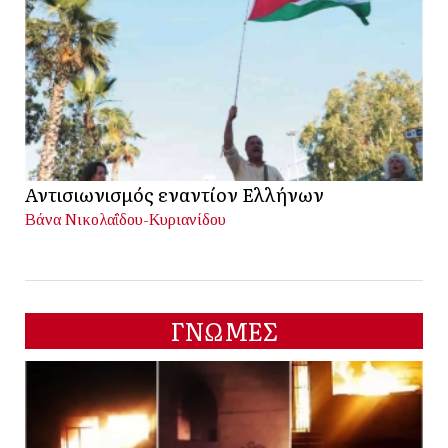
Αντισιωνισμός εναντίον Ελλήνων
Βάνα Νικολαΐδου-Κυριανίδου
ΓΝΩΜΕΣ