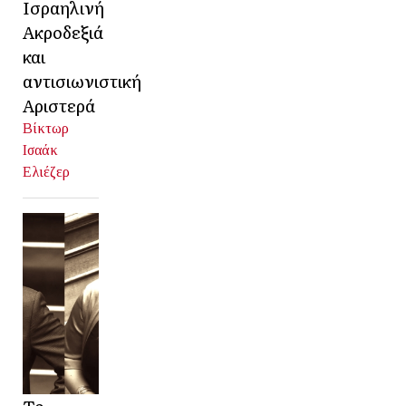
Ισραηλινή
Ακροδεξιά
και
αντισιωνιστική
Αριστερά
Βίκτωρ
Ισαάκ
Ελιέζερ
Το