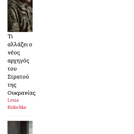
Τι
αλλάζει ο
νέος
αρχηγός
του
Στρατού
της
Ουκρανίας
Lesia
Bidochko