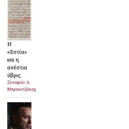
Η
«Εστία»
και η
ανέστια
ύβρις
Ξενοφών Α.
Μπρουντζάκης