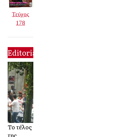
Τεύχος
178
Editorial
Το τέλος
της