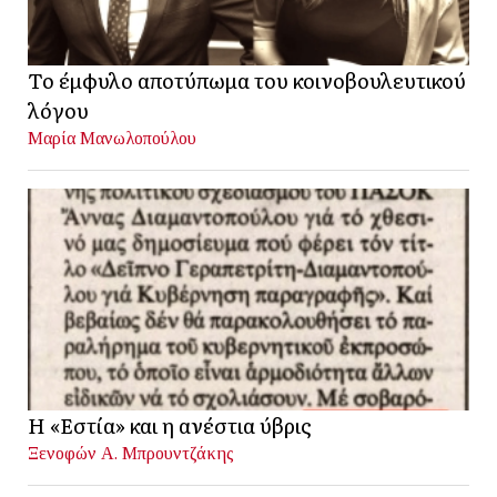
Το έμφυλο αποτύπωμα του κοινοβουλευτικού
λόγου
Μαρία Μανωλοπούλου
Η «Εστία» και η ανέστια ύβρις
Ξενοφών Α. Μπρουντζάκης