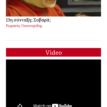
13η σύνταξη; Σοβαρά;
Ρωμανός Οικονομίδης
Video