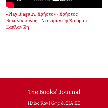
«Play it again, Χρήστο» - Χρήστος
Βακαλόπουλος - Ντοκιμαντέρ Σταύρου
Καπλανίδη
The Books' Journal
Ηλίας Κανέλλης & ΣΙΑ ΕΕ