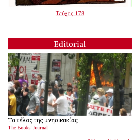
Τεύχος 178
Editorial
Το τέλος της μνησικακίας
The Books' Journal