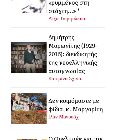
κρυμμένος στη
στάχτη…» *
Λίζυ Τσιριμώκου
Δημήτρης
Μαρωνίτης (1929-
2016): διεκδικητής
της νεοελληνικής
αυτογνωσίας
Κατερίνα Σχινά
Δεν κοιμόμαστε με
φίδια, κ. Μαργαρίτη
Ιλάν Μανουάχ
Ο Ουελμπέκ για την