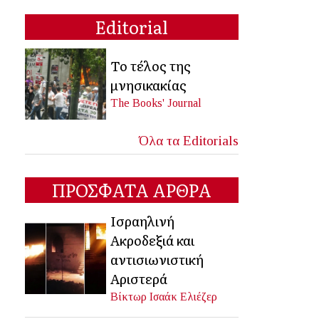
Editorial
Το τέλος της
μνησικακίας
The Books' Journal
Όλα τα Editorials
ΠΡΟΣΦΑΤΑ ΑΡΘΡΑ
Ισραηλινή
Ακροδεξιά και
αντισιωνιστική
Αριστερά
Βίκτωρ Ισαάκ Ελιέζερ