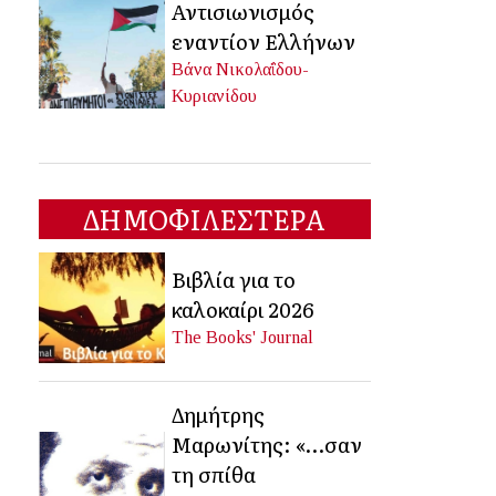
Αντισιωνισμός
εναντίον Ελλήνων
Βάνα Νικολαΐδου-
Κυριανίδου
ΔΗΜΟΦΙΛΕΣΤΕΡΑ
Βιβλία για το
καλοκαίρι 2026
The Books' Journal
Δημήτρης
Μαρωνίτης: «…σαν
τη σπίθα