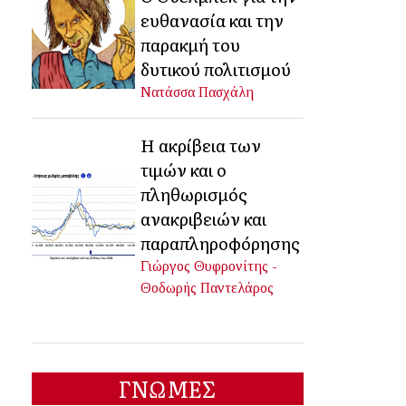
ευθανασία και την
παρακμή του
δυτικού πολιτισμού
Νατάσσα Πασχάλη
Η ακρίβεια των
τιμών και ο
πληθωρισμός
ανακριβειών και
παραπληροφόρησης
Γιώργος Θυφρονίτης -
Θοδωρής Παντελάρος
ΓΝΩΜΕΣ