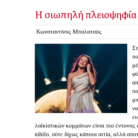
Η σιωπηλή πλειοψηφία
Κωνσταντίνος Μπαλατσός
Στ
πο
μέ
φύ
απ
πο
μπ
να
ευ
λαϊκiστικών κομμάτων είναι πιο έντονος 
nihilo, ούτε δίχως κάποια αιτία, αλλά απ