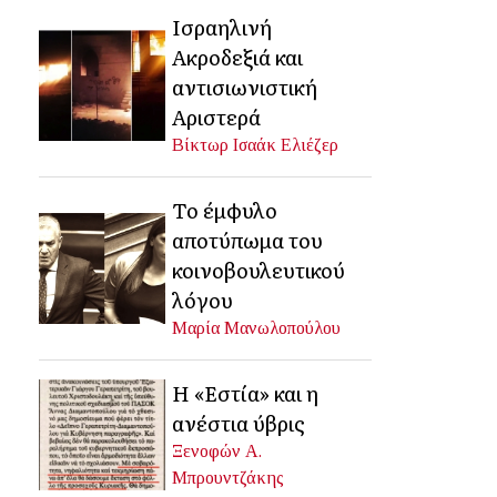
Ισραηλινή
Ακροδεξιά και
αντισιωνιστική
Αριστερά
Βίκτωρ Ισαάκ Ελιέζερ
Το έμφυλο
αποτύπωμα του
κοινοβουλευτικού
λόγου
Μαρία Μανωλοπούλου
Η «Εστία» και η
ανέστια ύβρις
Ξενοφών Α.
Μπρουντζάκης