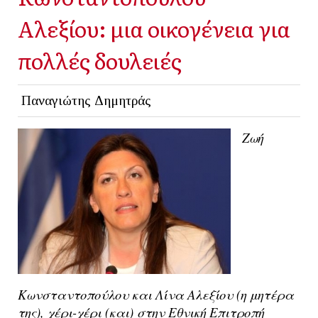
Αλεξίου: μια οικογένεια για
πολλές δουλειές
Παναγιώτης Δημητράς
Zωή
Κωνσταντοπούλου και Λίνα Αλεξίου (η μητέρα
της), χέρι-χέρι (και) στην Εθνική Επιτροπή