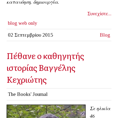
κατανόηση, δημιουργία.
Συνεχίστε...
blog
web only
02 Σεπτεμβρίου 2015
Blog
Πέθανε ο καθηγητής
ιστορίας Βαγγέλης
Κεχριώτης
The Books' Journal
Σε ηλικία
46