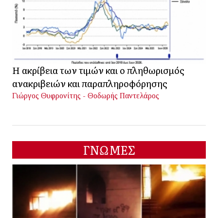
Η ακρίβεια των τιμών και ο πληθωρισμός
ανακριβειών και παραπληροφόρησης
Γιώργος Θυφρονίτης - Θοδωρής Παντελάρος
ΓΝΩΜΕΣ