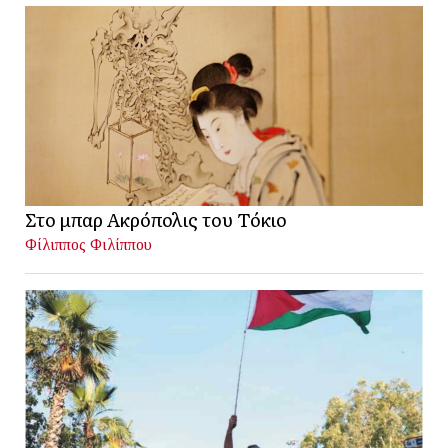
Στο μπαρ Ακρόπολις του Τόκιο
Φίλιππος Φιλίππου