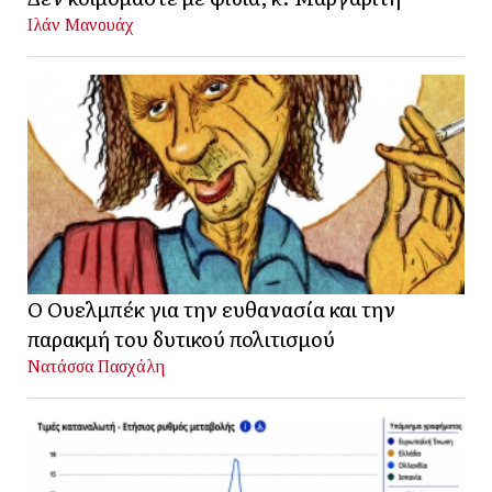
Ιλάν Μανουάχ
Ο Ουελμπέκ για την ευθανασία και την
παρακμή του δυτικού πολιτισμού
Νατάσσα Πασχάλη