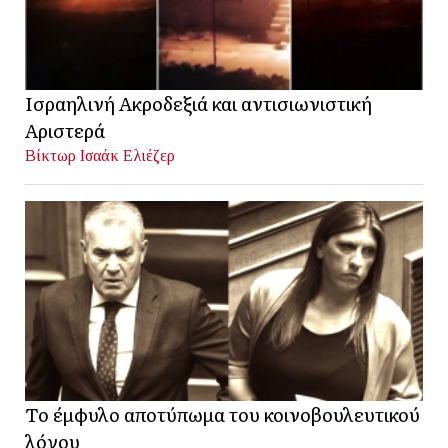
Ισραηλινή Ακροδεξιά και αντισιωνιστική
Αριστερά
Βίκτωρ Ισαάκ Ελιέζερ
Το έμφυλο αποτύπωμα του κοινοβουλευτικού
λόγου