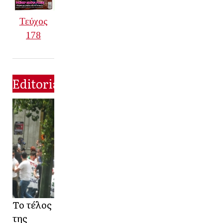
Τεύχος
178
Editorial
Το τέλος
της