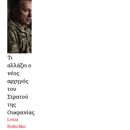
Τι
αλλάζει ο
νέος
αρχηγός
του
Στρατού
της
Ουκρανίας
Lesia
Bidochko