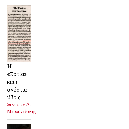
Η
«Εστία»
και η
ανέστια
ύβρις
Ξενοφών Α.
Μπρουντζάκης