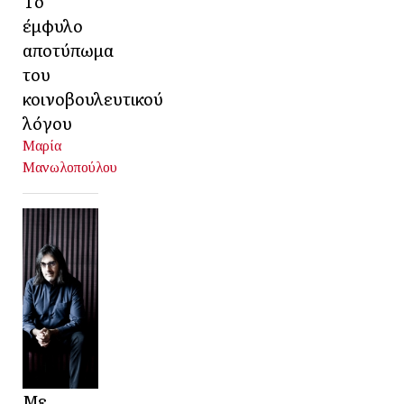
Το
έμφυλο
αποτύπωμα
του
κοινοβουλευτικού
λόγου
Μαρία
Μανωλοπούλου
Με