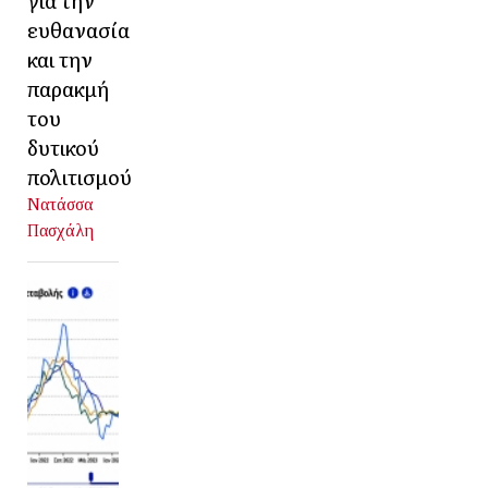
ευθανασία
και την
παρακμή
του
δυτικού
πολιτισμού
Νατάσσα
Πασχάλη