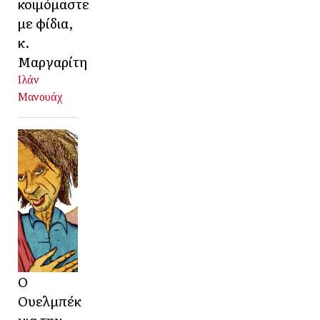
κοιμόμαστε
με φίδια,
κ.
Μαργαρίτη
Ιλάν
Μανουάχ
Ο
Ουελμπέκ
για την