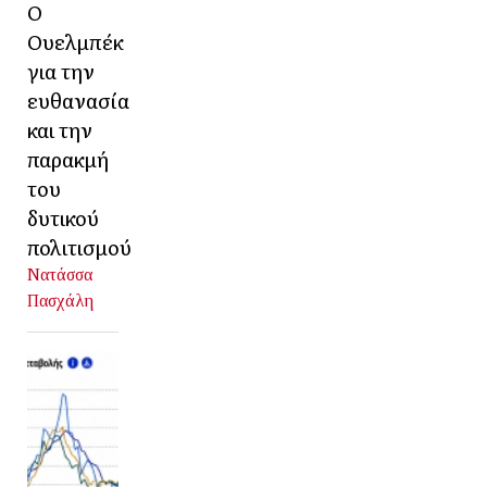
Ο
Ουελμπέκ
για την
ευθανασία
και την
παρακμή
του
δυτικού
πολιτισμού
Νατάσσα
Πασχάλη