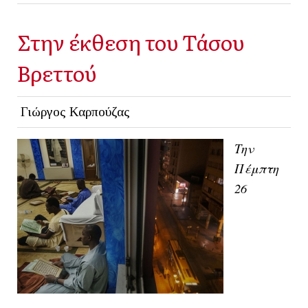
Στην έκθεση του Τάσου
Βρεττού
Γιώργος Καρπούζας
Την
Πέμπτη
26