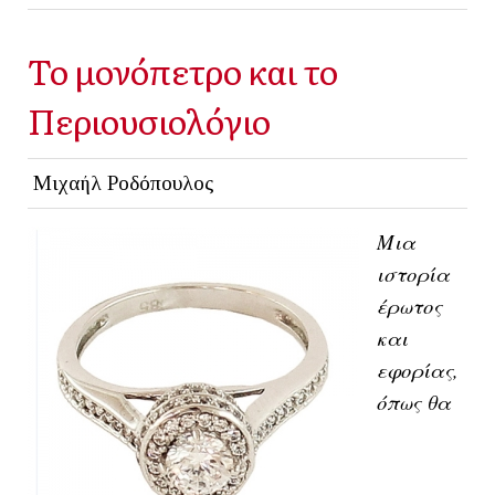
Το μονόπετρο και το
Περιουσιολόγιο
Μιχαήλ Ροδόπουλος
Μια
ιστορία
έρωτος
και
εφορίας,
όπως θα