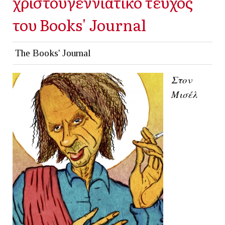
χριστουγεννιάτικο τεύχος
του Books' Journal
The Books' Journal
Στον
Μισέλ