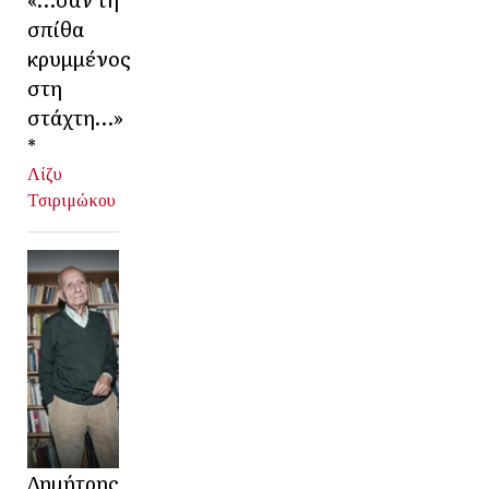
σπίθα
κρυμμένος
στη
στάχτη…»
*
Λίζυ
Τσιριμώκου
Δημήτρης