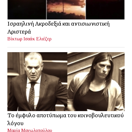
Ισραηλινή Ακροδεξιά και αντισιωνιστική
Αριστερά
Βίκτωρ Ισαάκ Ελιέζερ
Το έμφυλο αποτύπωμα του κοινοβουλευτικού
λόγου
Μαρία Μανωλοπούλου