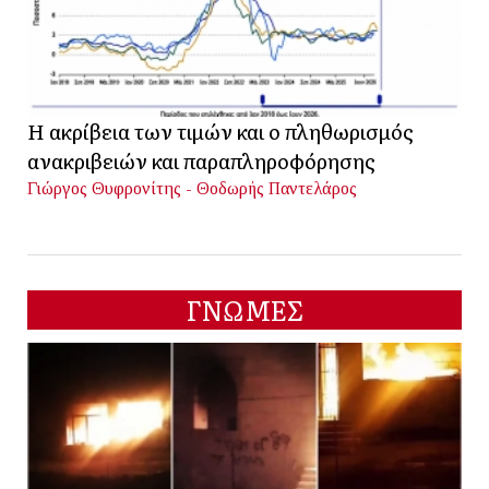
Η ακρίβεια των τιμών και ο πληθωρισμός
ανακριβειών και παραπληροφόρησης
Γιώργος Θυφρονίτης - Θοδωρής Παντελάρος
ΓΝΩΜΕΣ