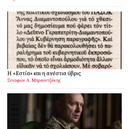
Η «Εστία» και η ανέστια ύβρις
Ξενοφών Α. Μπρουντζάκης