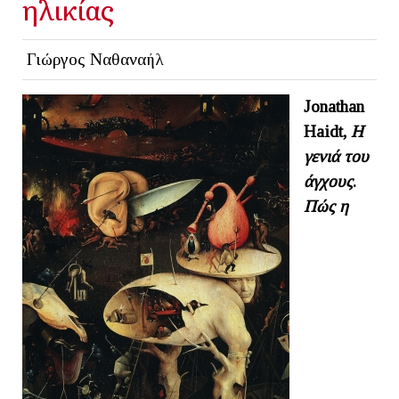
ηλικίας
Γιώργος Ναθαναήλ
Jonathan
Haidt,
Η
γενιά του
άγχους
.
Πώς η