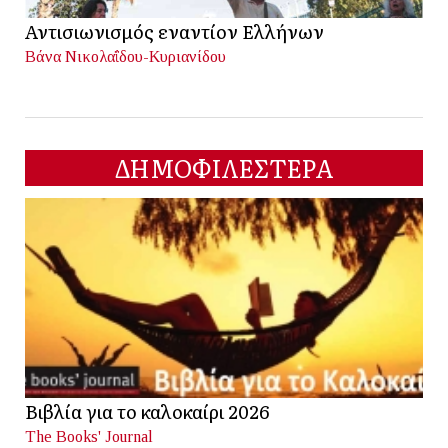
Αντισιωνισμός εναντίον Ελλήνων
Βάνα Νικολαΐδου-Κυριανίδου
ΔΗΜΟΦΙΛΕΣΤΕΡΑ
Βιβλία για το καλοκαίρι 2026
The Books' Journal