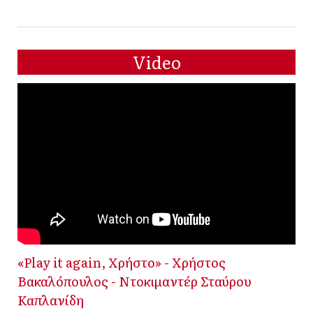
Video
«Play it again, Χρήστο» - Χρήστος
Βακαλόπουλος - Ντοκιμαντέρ Σταύρου
Καπλανίδη