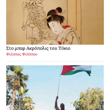
Στο μπαρ Ακρόπολις του Τόκιο
Φίλιππος Φιλίππου